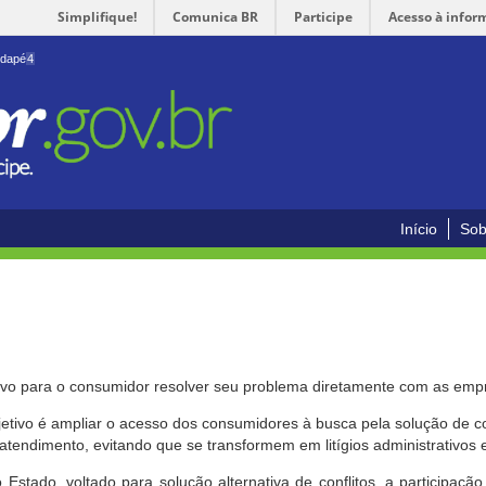
Simplifique!
Comunica BR
Participe
Acesso à infor
odapé
4
Início
Sob
ivo para o consumidor resolver seu problema diretamente com as emp
bjetivo é ampliar o acesso dos consumidores à busca pela solução de 
atendimento, evitando que se transformem em litígios administrativos e/
 Estado, voltado para solução alternativa de conflitos, a participa