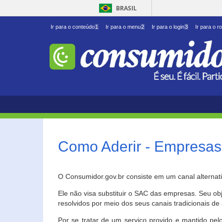
BRASIL
Ir para o conteúdo
1
Ir para o menu
2
Ir para o login
3
Ir para o r
Como Aderir - Empresas
O Consumidor.gov.br consiste em um canal alternat
Ele não visa substituir o SAC das empresas. Seu o
resolvidos por meio dos seus canais tradicionais de 
Por se tratar de um serviço provido e mantido pelo