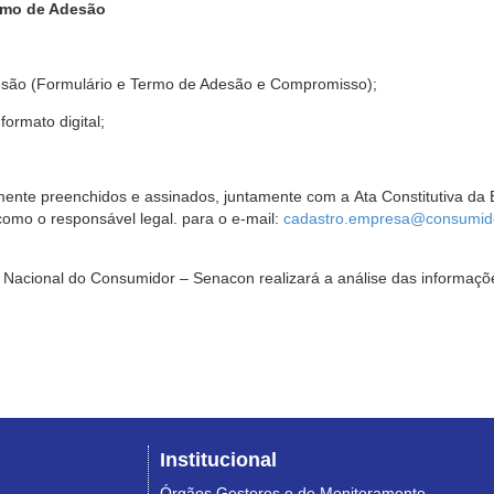
rmo de Adesão
são (Formulário e Termo de Adesão e Compromisso);
ormato digital;
ente preenchidos e assinados, juntamente com a Ata Constitutiva da 
omo o responsável legal. para o e-mail:
cadastro.empresa@consumido
Nacional do Consumidor – Senacon realizará a análise das informaçõe
Institucional
Órgãos Gestores e de Monitoramento