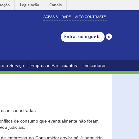
mação
Legislação
Canais
ACESSIBILIDADE
ALTO CONTRASTE
Entrar com
gov.br
re o Serviço
Empresas Participantes
Indicadores
resas cadastradas.
conflitos de consumo que eventualmente não foram
ou judiciais.
ção de empresas no Consumidor.gov.br só é permitida