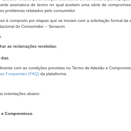
nte assinatura de termo no qual aceitam uma série de compromissos
r os problemas relatados pelo consumidor.
so é composto por etapas que se iniciam com a solicitação formal da 
 Nacional do Consumidor – Senacon.
a:
har as reclamações recebidas;
 dias.
almente com as condições previstas no Termo de Adesão e Compromis
as Frequentes (FAQ)
da plataforma.
as orientações abaixo:
o e Compromisso
.