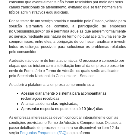
consumo que eventualmente não foram resolvidos por meio dos seus
canais tradicionais de atendimento, evitando que se transformem em
litígios administrativos e/ou judiciais.
Por se tratar de um serviço provido e mantido pelo Estado, voltado para
solução alternativa de conflitos, a participação de empresas
no Consumidor.gov.br só é permitida àquelas que aderem formalmente
ao serviço, mediante assinatura de termo no qual aceitam uma série de
compromissos, entre eles, a obrigação de conhecer, analisar e investir
todos os esforços possíveis para solucionar os problemas relatados
pelo consumidor.
A adesão não ocorre de forma automática. O processo é composto por
etapas que se iniciam com a solicitação formal da empresa e posterior
envio do Formulário e Termo de Adesão, os quais serão analisados
pela Secretaria Nacional do Consumidor – Senacon.
Ao aderir à plataforma, a empresa compromete-se a:
Acessar diariamente o sistema para acompanhar as
reclamações recebidas;
Analisar as demandas registradas;
Apresentar resposta no prazo de até 10 (dez) dias.
As empresas interessadas devem concordar integralmente com as
condições previstas no Termo de Adesão e Compromisso. O passo a
passo detalhado do processo encontra-se disponível no item 12 da
seção
Perguntas Frequentes (FAQ)
da plataforma.