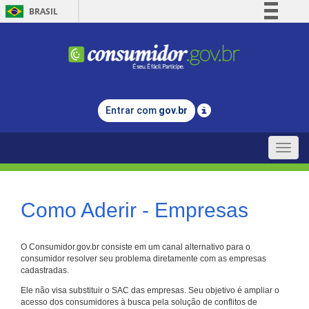
BRASIL
Simplifique!
Comunica BR
Participe
Acesso à informação
Entrar com
gov.br
Legislação
Canais
Toggle
naviga
Como Aderir - Empresas
O Consumidor.gov.br consiste em um canal alternativo para o
consumidor resolver seu problema diretamente com as empresas
cadastradas.
Ele não visa substituir o SAC das empresas. Seu objetivo é ampliar o
acesso dos consumidores à busca pela solução de conflitos de