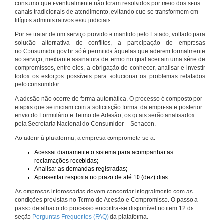
consumo que eventualmente não foram resolvidos por meio dos seus
canais tradicionais de atendimento, evitando que se transformem em
litígios administrativos e/ou judiciais.
Por se tratar de um serviço provido e mantido pelo Estado, voltado para
solução alternativa de conflitos, a participação de empresas
no Consumidor.gov.br só é permitida àquelas que aderem formalmente
ao serviço, mediante assinatura de termo no qual aceitam uma série de
compromissos, entre eles, a obrigação de conhecer, analisar e investir
todos os esforços possíveis para solucionar os problemas relatados
pelo consumidor.
A adesão não ocorre de forma automática. O processo é composto por
etapas que se iniciam com a solicitação formal da empresa e posterior
envio do Formulário e Termo de Adesão, os quais serão analisados
pela Secretaria Nacional do Consumidor – Senacon.
Ao aderir à plataforma, a empresa compromete-se a:
Acessar diariamente o sistema para acompanhar as
reclamações recebidas;
Analisar as demandas registradas;
Apresentar resposta no prazo de até 10 (dez) dias.
As empresas interessadas devem concordar integralmente com as
condições previstas no Termo de Adesão e Compromisso. O passo a
passo detalhado do processo encontra-se disponível no item 12 da
seção
Perguntas Frequentes (FAQ)
da plataforma.