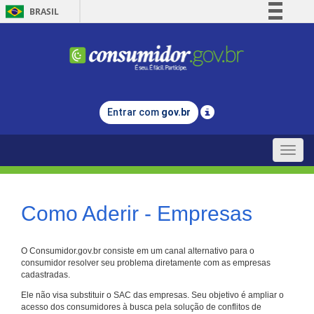
BRASIL
Simplifique!
Comunica BR
Participe
Acesso à informação
Entrar com
gov.br
Legislação
Canais
Toggle
naviga
Como Aderir - Empresas
O Consumidor.gov.br consiste em um canal alternativo para o
consumidor resolver seu problema diretamente com as empresas
cadastradas.
Ele não visa substituir o SAC das empresas. Seu objetivo é ampliar o
acesso dos consumidores à busca pela solução de conflitos de