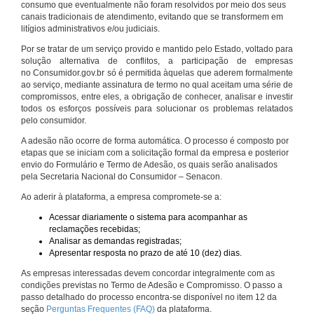
consumo que eventualmente não foram resolvidos por meio dos seus
canais tradicionais de atendimento, evitando que se transformem em
litígios administrativos e/ou judiciais.
Por se tratar de um serviço provido e mantido pelo Estado, voltado para
solução alternativa de conflitos, a participação de empresas
no Consumidor.gov.br só é permitida àquelas que aderem formalmente
ao serviço, mediante assinatura de termo no qual aceitam uma série de
compromissos, entre eles, a obrigação de conhecer, analisar e investir
todos os esforços possíveis para solucionar os problemas relatados
pelo consumidor.
A adesão não ocorre de forma automática. O processo é composto por
etapas que se iniciam com a solicitação formal da empresa e posterior
envio do Formulário e Termo de Adesão, os quais serão analisados
pela Secretaria Nacional do Consumidor – Senacon.
Ao aderir à plataforma, a empresa compromete-se a:
Acessar diariamente o sistema para acompanhar as
reclamações recebidas;
Analisar as demandas registradas;
Apresentar resposta no prazo de até 10 (dez) dias.
As empresas interessadas devem concordar integralmente com as
condições previstas no Termo de Adesão e Compromisso. O passo a
passo detalhado do processo encontra-se disponível no item 12 da
seção
Perguntas Frequentes (FAQ)
da plataforma.