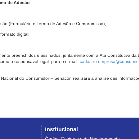
rmo de Adesão
são (Formulário e Termo de Adesão e Compromisso);
ormato digital;
ente preenchidos e assinados, juntamente com a Ata Constitutiva da 
omo o responsável legal. para o e-mail:
cadastro.empresa@consumido
Nacional do Consumidor – Senacon realizará a análise das informaçõe
Institucional
Órgãos Gestores e de Monitoramento