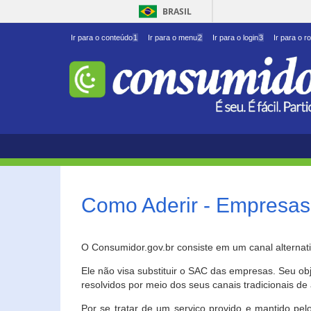
BRASIL
Ir para o conteúdo
1
Ir para o menu
2
Ir para o login
3
Ir para o r
Como Aderir - Empresas
O Consumidor.gov.br consiste em um canal alternat
Ele não visa substituir o SAC das empresas. Seu o
resolvidos por meio dos seus canais tradicionais de 
Por se tratar de um serviço provido e mantido pelo