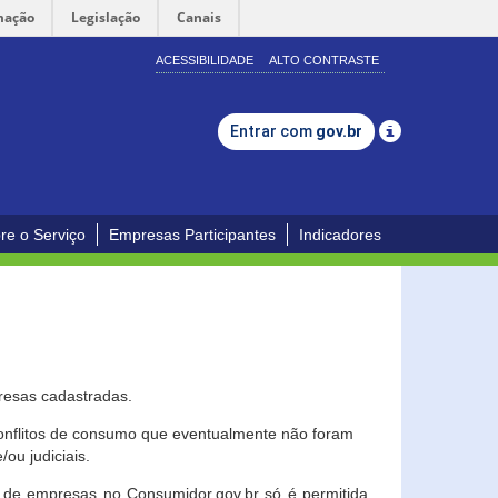
mação
Legislação
Canais
ACESSIBILIDADE
ALTO CONTRASTE
Entrar com
gov.br
re o Serviço
Empresas Participantes
Indicadores
resas cadastradas.
conflitos de consumo que eventualmente não foram
ou judiciais.
ção de empresas no Consumidor.gov.br só é permitida