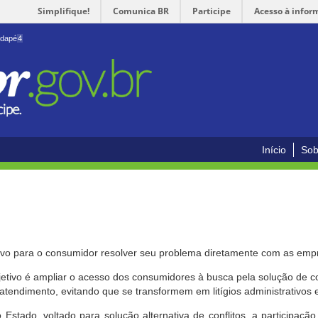
Simplifique!
Comunica BR
Participe
Acesso à infor
odapé
4
Início
Sob
ivo para o consumidor resolver seu problema diretamente com as emp
bjetivo é ampliar o acesso dos consumidores à busca pela solução de 
atendimento, evitando que se transformem em litígios administrativos e/
 Estado, voltado para solução alternativa de conflitos, a participa