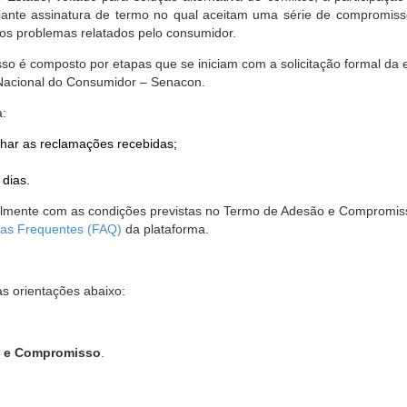
nte assinatura de termo no qual aceitam uma série de compromissos
r os problemas relatados pelo consumidor.
so é composto por etapas que se iniciam com a solicitação formal da 
 Nacional do Consumidor – Senacon.
a:
har as reclamações recebidas;
 dias.
almente com as condições previstas no Termo de Adesão e Compromis
as Frequentes (FAQ)
da plataforma.
as orientações abaixo:
o e Compromisso
.