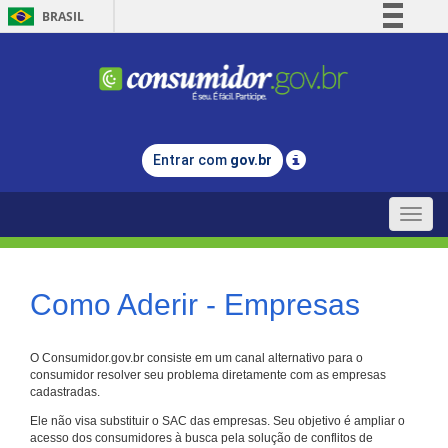
BRASIL
Simplifique!
Comunica BR
Participe
Acesso à informação
Entrar com
gov.br
Legislação
Canais
Toggle
naviga
Como Aderir - Empresas
O Consumidor.gov.br consiste em um canal alternativo para o
consumidor resolver seu problema diretamente com as empresas
cadastradas.
Ele não visa substituir o SAC das empresas. Seu objetivo é ampliar o
acesso dos consumidores à busca pela solução de conflitos de