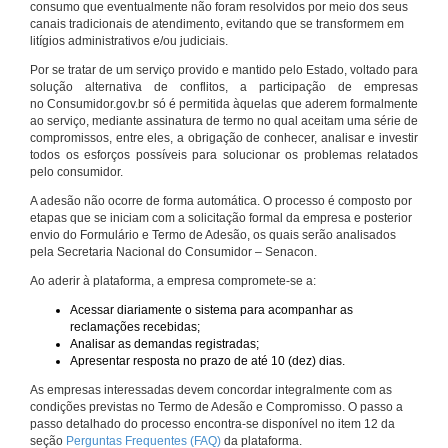
consumo que eventualmente não foram resolvidos por meio dos seus
canais tradicionais de atendimento, evitando que se transformem em
litígios administrativos e/ou judiciais.
Por se tratar de um serviço provido e mantido pelo Estado, voltado para
solução alternativa de conflitos, a participação de empresas
no Consumidor.gov.br só é permitida àquelas que aderem formalmente
ao serviço, mediante assinatura de termo no qual aceitam uma série de
compromissos, entre eles, a obrigação de conhecer, analisar e investir
todos os esforços possíveis para solucionar os problemas relatados
pelo consumidor.
A adesão não ocorre de forma automática. O processo é composto por
etapas que se iniciam com a solicitação formal da empresa e posterior
envio do Formulário e Termo de Adesão, os quais serão analisados
pela Secretaria Nacional do Consumidor – Senacon.
Ao aderir à plataforma, a empresa compromete-se a:
Acessar diariamente o sistema para acompanhar as
reclamações recebidas;
Analisar as demandas registradas;
Apresentar resposta no prazo de até 10 (dez) dias.
As empresas interessadas devem concordar integralmente com as
condições previstas no Termo de Adesão e Compromisso. O passo a
passo detalhado do processo encontra-se disponível no item 12 da
seção
Perguntas Frequentes (FAQ)
da plataforma.