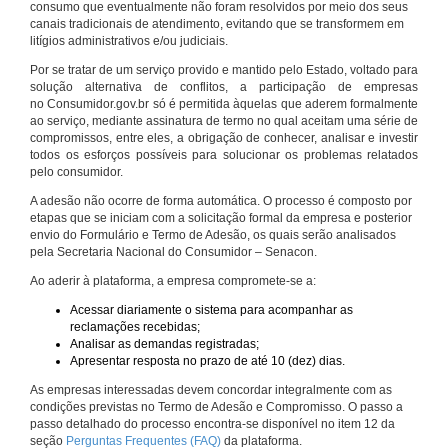
consumo que eventualmente não foram resolvidos por meio dos seus
canais tradicionais de atendimento, evitando que se transformem em
litígios administrativos e/ou judiciais.
Por se tratar de um serviço provido e mantido pelo Estado, voltado para
solução alternativa de conflitos, a participação de empresas
no Consumidor.gov.br só é permitida àquelas que aderem formalmente
ao serviço, mediante assinatura de termo no qual aceitam uma série de
compromissos, entre eles, a obrigação de conhecer, analisar e investir
todos os esforços possíveis para solucionar os problemas relatados
pelo consumidor.
A adesão não ocorre de forma automática. O processo é composto por
etapas que se iniciam com a solicitação formal da empresa e posterior
envio do Formulário e Termo de Adesão, os quais serão analisados
pela Secretaria Nacional do Consumidor – Senacon.
Ao aderir à plataforma, a empresa compromete-se a:
Acessar diariamente o sistema para acompanhar as
reclamações recebidas;
Analisar as demandas registradas;
Apresentar resposta no prazo de até 10 (dez) dias.
As empresas interessadas devem concordar integralmente com as
condições previstas no Termo de Adesão e Compromisso. O passo a
passo detalhado do processo encontra-se disponível no item 12 da
seção
Perguntas Frequentes (FAQ)
da plataforma.