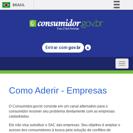
BRASIL
Simplifique!
Comunica BR
Participe
Acesso à informação
Entrar com
gov.br
Legislação
Canais
Toggle
naviga
Como Aderir - Empresas
O Consumidor.gov.br consiste em um canal alternativo para o
consumidor resolver seu problema diretamente com as empresas
cadastradas.
Ele não visa substituir o SAC das empresas. Seu objetivo é ampliar o
acesso dos consumidores à busca pela solução de conflitos de