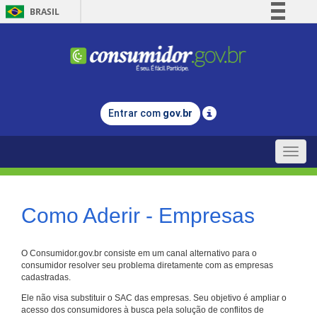
BRASIL
Simplifique!
Comunica BR
Participe
Acesso à informação
Entrar com
gov.br
Legislação
Canais
Toggle
naviga
Como Aderir - Empresas
O Consumidor.gov.br consiste em um canal alternativo para o
consumidor resolver seu problema diretamente com as empresas
cadastradas.
Ele não visa substituir o SAC das empresas. Seu objetivo é ampliar o
acesso dos consumidores à busca pela solução de conflitos de