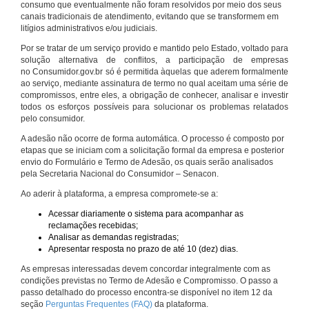
consumo que eventualmente não foram resolvidos por meio dos seus
canais tradicionais de atendimento, evitando que se transformem em
litígios administrativos e/ou judiciais.
Por se tratar de um serviço provido e mantido pelo Estado, voltado para
solução alternativa de conflitos, a participação de empresas
no Consumidor.gov.br só é permitida àquelas que aderem formalmente
ao serviço, mediante assinatura de termo no qual aceitam uma série de
compromissos, entre eles, a obrigação de conhecer, analisar e investir
todos os esforços possíveis para solucionar os problemas relatados
pelo consumidor.
A adesão não ocorre de forma automática. O processo é composto por
etapas que se iniciam com a solicitação formal da empresa e posterior
envio do Formulário e Termo de Adesão, os quais serão analisados
pela Secretaria Nacional do Consumidor – Senacon.
Ao aderir à plataforma, a empresa compromete-se a:
Acessar diariamente o sistema para acompanhar as
reclamações recebidas;
Analisar as demandas registradas;
Apresentar resposta no prazo de até 10 (dez) dias.
As empresas interessadas devem concordar integralmente com as
condições previstas no Termo de Adesão e Compromisso. O passo a
passo detalhado do processo encontra-se disponível no item 12 da
seção
Perguntas Frequentes (FAQ)
da plataforma.