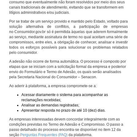
consumo que eventualmente não foram resolvidos por meio dos seus
canais tradicionais de atendimento, evitando que se transformem em
litígios administrativos e/ou judiciais.
Por se tratar de um serviço provido e mantido pelo Estado, voltado para
solução alternativa de conflitos, a participação de empresas
no Consumidor.gov.br só é permitida àquelas que aderem formalmente
ao serviço, mediante assinatura de termo no qual aceitam uma série de
compromissos, entre eles, a obrigação de conhecer, analisar e investir
todos os esforços possíveis para solucionar os problemas relatados
pelo consumidor.
A adesão não ocorre de forma automática. O processo é composto por
etapas que se iniciam com a solicitação formal da empresa e posterior
envio do Formulário e Termo de Adesão, os quais serão analisados
pela Secretaria Nacional do Consumidor – Senacon.
Ao aderir à plataforma, a empresa compromete-se a:
Acessar diariamente o sistema para acompanhar as
reclamações recebidas;
Analisar as demandas registradas;
Apresentar resposta no prazo de até 10 (dez) dias.
As empresas interessadas devem concordar integralmente com as
condições previstas no Termo de Adesão e Compromisso. O passo a
passo detalhado do processo encontra-se disponível no item 12 da
seção
Perguntas Frequentes (FAQ)
da plataforma.