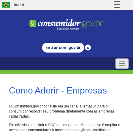
BRASIL
Simplifique!
Comunica BR
Participe
Acesso à informação
Entrar com
gov.br
Legislação
Canais
Toggle
naviga
Como Aderir - Empresas
O Consumidor.gov.br consiste em um canal alternativo para o
consumidor resolver seu problema diretamente com as empresas
cadastradas.
Ele não visa substituir o SAC das empresas. Seu objetivo é ampliar o
acesso dos consumidores à busca pela solução de conflitos de