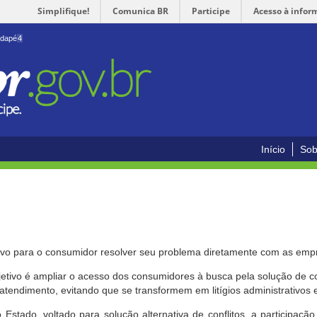
Simplifique!
Comunica BR
Participe
Acesso à infor
odapé
4
Início
Sob
ivo para o consumidor resolver seu problema diretamente com as emp
bjetivo é ampliar o acesso dos consumidores à busca pela solução de 
atendimento, evitando que se transformem em litígios administrativos e/
 Estado, voltado para solução alternativa de conflitos, a participa