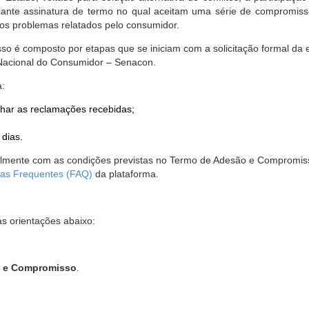
nte assinatura de termo no qual aceitam uma série de compromissos
r os problemas relatados pelo consumidor.
so é composto por etapas que se iniciam com a solicitação formal da 
 Nacional do Consumidor – Senacon.
a:
har as reclamações recebidas;
 dias.
almente com as condições previstas no Termo de Adesão e Compromis
as Frequentes (FAQ)
da plataforma.
as orientações abaixo:
o e Compromisso
.