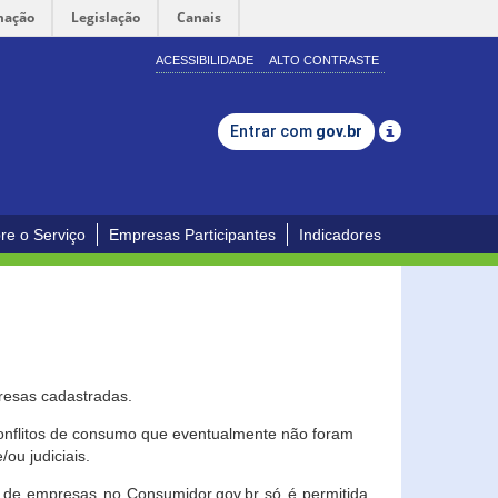
mação
Legislação
Canais
ACESSIBILIDADE
ALTO CONTRASTE
Entrar com
gov.br
re o Serviço
Empresas Participantes
Indicadores
resas cadastradas.
conflitos de consumo que eventualmente não foram
ou judiciais.
ção de empresas no Consumidor.gov.br só é permitida