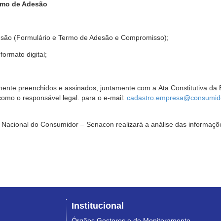
rmo de Adesão
são (Formulário e Termo de Adesão e Compromisso);
ormato digital;
ente preenchidos e assinados, juntamente com a Ata Constitutiva da 
omo o responsável legal. para o e-mail:
cadastro.empresa@consumido
Nacional do Consumidor – Senacon realizará a análise das informaçõe
Institucional
Órgãos Gestores e de Monitoramento