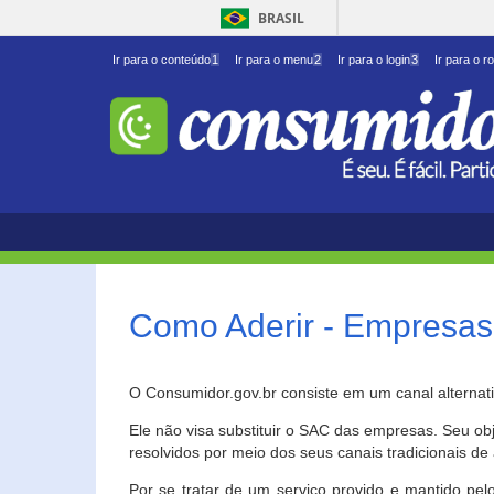
BRASIL
Ir para o conteúdo
1
Ir para o menu
2
Ir para o login
3
Ir para o r
Como Aderir - Empresas
O Consumidor.gov.br consiste em um canal alternat
Ele não visa substituir o SAC das empresas. Seu o
resolvidos por meio dos seus canais tradicionais de 
Por se tratar de um serviço provido e mantido pelo