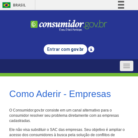
BRASIL
Simplifique!
Comunica BR
Participe
Acesso à informação
Entrar com
gov.br
Legislação
Canais
Toggle
naviga
Como Aderir - Empresas
O Consumidor.gov.br consiste em um canal alternativo para o
consumidor resolver seu problema diretamente com as empresas
cadastradas.
Ele não visa substituir o SAC das empresas. Seu objetivo é ampliar o
acesso dos consumidores à busca pela solução de conflitos de