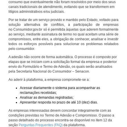
consumo que eventualmente não foram resolvidos por meio dos seus
canais tradicionais de atendimento, evitando que se transformem em
litígios administrativos e/ou judiciais.
Por se tratar de um serviço provido e mantido pelo Estado, voltado para
solução alternativa de conflitos, a participação de empresas
no Consumidor.gov.br só é permitida àquelas que aderem formalmente
ao serviço, mediante assinatura de termo no qual aceitam uma série de
compromissos, entre eles, a obrigação de conhecer, analisar e investir
todos os esforços possíveis para solucionar os problemas relatados
pelo consumidor.
A adesão não ocorre de forma automática. O processo é composto por
etapas que se iniciam com a solicitação formal da empresa e posterior
envio do Formulário e Termo de Adesão, os quais serão analisados
pela Secretaria Nacional do Consumidor – Senacon.
Ao aderir à plataforma, a empresa compromete-se a:
Acessar diariamente o sistema para acompanhar as
reclamações recebidas;
Analisar as demandas registradas;
Apresentar resposta no prazo de até 10 (dez) dias.
As empresas interessadas devem concordar integralmente com as
condições previstas no Termo de Adesão e Compromisso. O passo a
passo detalhado do processo encontra-se disponível no item 12 da
seção
Perguntas Frequentes (FAQ)
da plataforma.