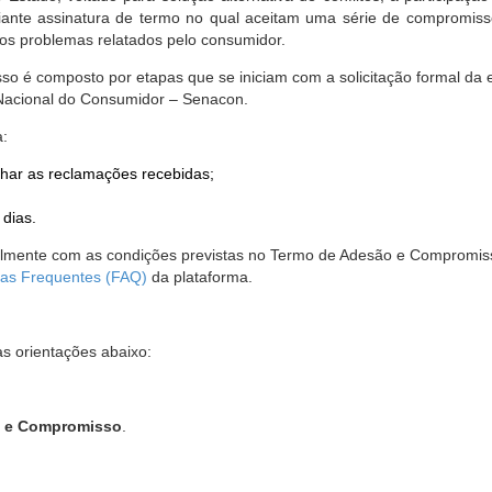
nte assinatura de termo no qual aceitam uma série de compromissos
r os problemas relatados pelo consumidor.
so é composto por etapas que se iniciam com a solicitação formal da 
 Nacional do Consumidor – Senacon.
a:
har as reclamações recebidas;
 dias.
almente com as condições previstas no Termo de Adesão e Compromis
as Frequentes (FAQ)
da plataforma.
as orientações abaixo:
o e Compromisso
.