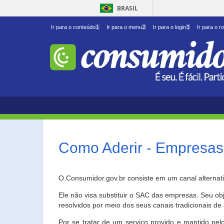
BRASIL
Ir para o conteúdo
1
Ir para o menu
2
Ir para o login
3
Ir para o r
Como Aderir - Empresas
O Consumidor.gov.br consiste em um canal alternat
Ele não visa substituir o SAC das empresas. Seu o
resolvidos por meio dos seus canais tradicionais de 
Por se tratar de um serviço provido e mantido pelo