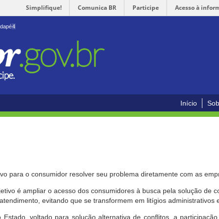
Simplifique!
Comunica BR
Participe
Acesso à infor
odapé
4
Início
Sob
ivo para o consumidor resolver seu problema diretamente com as emp
bjetivo é ampliar o acesso dos consumidores à busca pela solução de 
atendimento, evitando que se transformem em litígios administrativos e/
 Estado, voltado para solução alternativa de conflitos, a participa