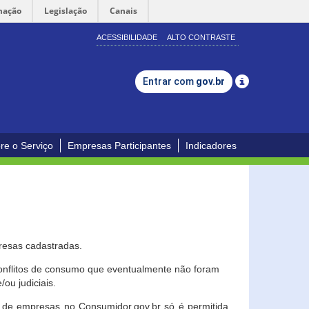
mação
Legislação
Canais
ACESSIBILIDADE
ALTO CONTRASTE
Entrar com
gov.br
re o Serviço
Empresas Participantes
Indicadores
resas cadastradas.
conflitos de consumo que eventualmente não foram
ou judiciais.
ção de empresas no Consumidor.gov.br só é permitida