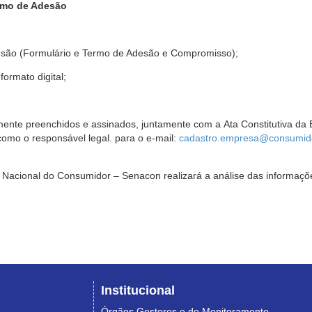
rmo de Adesão
são (Formulário e Termo de Adesão e Compromisso);
ormato digital;
ente preenchidos e assinados, juntamente com a Ata Constitutiva da 
omo o responsável legal. para o e-mail:
cadastro.empresa@consumido
Nacional do Consumidor – Senacon realizará a análise das informaçõe
Institucional
Órgãos Gestores e de Monitoramento