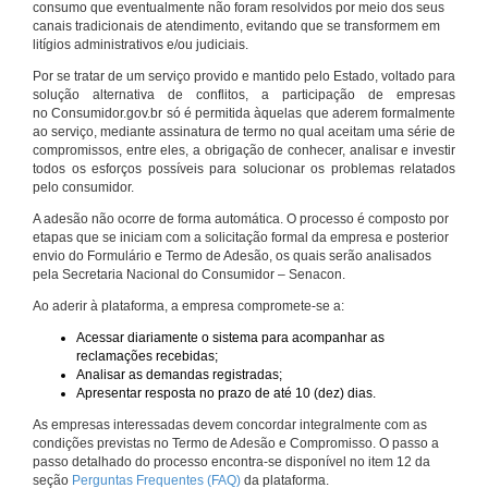
consumo que eventualmente não foram resolvidos por meio dos seus
canais tradicionais de atendimento, evitando que se transformem em
litígios administrativos e/ou judiciais.
Por se tratar de um serviço provido e mantido pelo Estado, voltado para
solução alternativa de conflitos, a participação de empresas
no Consumidor.gov.br só é permitida àquelas que aderem formalmente
ao serviço, mediante assinatura de termo no qual aceitam uma série de
compromissos, entre eles, a obrigação de conhecer, analisar e investir
todos os esforços possíveis para solucionar os problemas relatados
pelo consumidor.
A adesão não ocorre de forma automática. O processo é composto por
etapas que se iniciam com a solicitação formal da empresa e posterior
envio do Formulário e Termo de Adesão, os quais serão analisados
pela Secretaria Nacional do Consumidor – Senacon.
Ao aderir à plataforma, a empresa compromete-se a:
Acessar diariamente o sistema para acompanhar as
reclamações recebidas;
Analisar as demandas registradas;
Apresentar resposta no prazo de até 10 (dez) dias.
As empresas interessadas devem concordar integralmente com as
condições previstas no Termo de Adesão e Compromisso. O passo a
passo detalhado do processo encontra-se disponível no item 12 da
seção
Perguntas Frequentes (FAQ)
da plataforma.