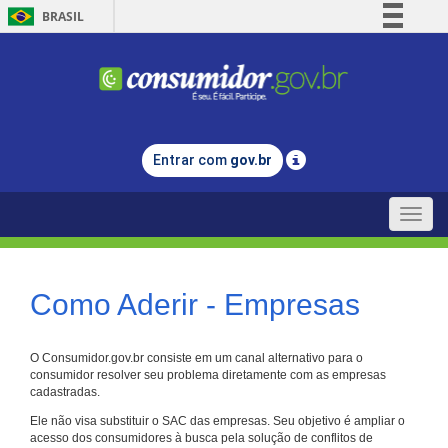
BRASIL
Simplifique!
Comunica BR
Participe
Acesso à informação
Entrar com
gov.br
Legislação
Canais
Toggle
naviga
Como Aderir - Empresas
O Consumidor.gov.br consiste em um canal alternativo para o
consumidor resolver seu problema diretamente com as empresas
cadastradas.
Ele não visa substituir o SAC das empresas. Seu objetivo é ampliar o
acesso dos consumidores à busca pela solução de conflitos de