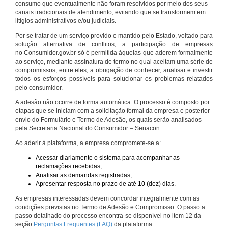
consumo que eventualmente não foram resolvidos por meio dos seus
canais tradicionais de atendimento, evitando que se transformem em
litígios administrativos e/ou judiciais.
Por se tratar de um serviço provido e mantido pelo Estado, voltado para
solução alternativa de conflitos, a participação de empresas
no Consumidor.gov.br só é permitida àquelas que aderem formalmente
ao serviço, mediante assinatura de termo no qual aceitam uma série de
compromissos, entre eles, a obrigação de conhecer, analisar e investir
todos os esforços possíveis para solucionar os problemas relatados
pelo consumidor.
A adesão não ocorre de forma automática. O processo é composto por
etapas que se iniciam com a solicitação formal da empresa e posterior
envio do Formulário e Termo de Adesão, os quais serão analisados
pela Secretaria Nacional do Consumidor – Senacon.
Ao aderir à plataforma, a empresa compromete-se a:
Acessar diariamente o sistema para acompanhar as
reclamações recebidas;
Analisar as demandas registradas;
Apresentar resposta no prazo de até 10 (dez) dias.
As empresas interessadas devem concordar integralmente com as
condições previstas no Termo de Adesão e Compromisso. O passo a
passo detalhado do processo encontra-se disponível no item 12 da
seção
Perguntas Frequentes (FAQ)
da plataforma.