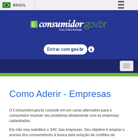
BRASIL
Simplifique!
Comunica BR
Participe
Acesso à informação
Entrar com
gov.br
Legislação
Canais
Toggle
naviga
Como Aderir - Empresas
O Consumidor.gov.br consiste em um canal alternativo para o
consumidor resolver seu problema diretamente com as empresas
cadastradas.
Ele não visa substituir o SAC das empresas. Seu objetivo é ampliar o
acesso dos consumidores à busca pela solução de conflitos de