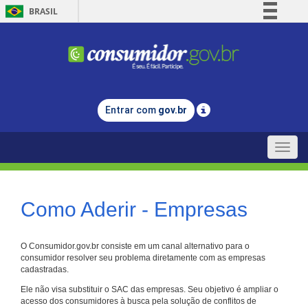
BRASIL
Simplifique!
Comunica BR
Participe
Acesso à informação
Entrar com
gov.br
Legislação
Canais
Toggle
naviga
Como Aderir - Empresas
O Consumidor.gov.br consiste em um canal alternativo para o
consumidor resolver seu problema diretamente com as empresas
cadastradas.
Ele não visa substituir o SAC das empresas. Seu objetivo é ampliar o
acesso dos consumidores à busca pela solução de conflitos de