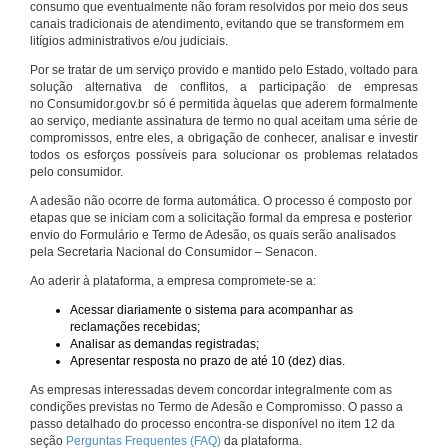
consumo que eventualmente não foram resolvidos por meio dos seus
canais tradicionais de atendimento, evitando que se transformem em
litígios administrativos e/ou judiciais.
Por se tratar de um serviço provido e mantido pelo Estado, voltado para
solução alternativa de conflitos, a participação de empresas
no Consumidor.gov.br só é permitida àquelas que aderem formalmente
ao serviço, mediante assinatura de termo no qual aceitam uma série de
compromissos, entre eles, a obrigação de conhecer, analisar e investir
todos os esforços possíveis para solucionar os problemas relatados
pelo consumidor.
A adesão não ocorre de forma automática. O processo é composto por
etapas que se iniciam com a solicitação formal da empresa e posterior
envio do Formulário e Termo de Adesão, os quais serão analisados
pela Secretaria Nacional do Consumidor – Senacon.
Ao aderir à plataforma, a empresa compromete-se a:
Acessar diariamente o sistema para acompanhar as
reclamações recebidas;
Analisar as demandas registradas;
Apresentar resposta no prazo de até 10 (dez) dias.
As empresas interessadas devem concordar integralmente com as
condições previstas no Termo de Adesão e Compromisso. O passo a
passo detalhado do processo encontra-se disponível no item 12 da
seção
Perguntas Frequentes (FAQ)
da plataforma.