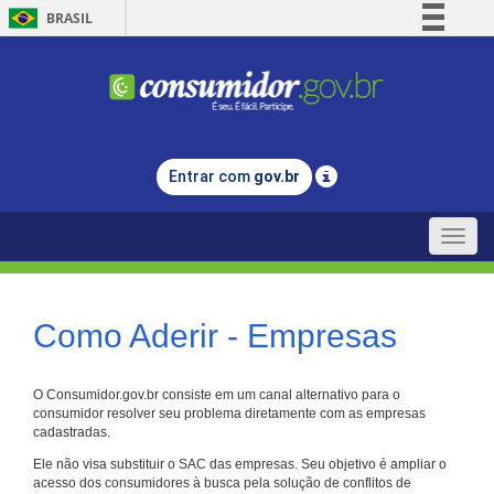
BRASIL
Simplifique!
Comunica BR
Participe
Acesso à informação
Entrar com
gov.br
Legislação
Canais
Toggle
naviga
Como Aderir - Empresas
O Consumidor.gov.br consiste em um canal alternativo para o
consumidor resolver seu problema diretamente com as empresas
cadastradas.
Ele não visa substituir o SAC das empresas. Seu objetivo é ampliar o
acesso dos consumidores à busca pela solução de conflitos de