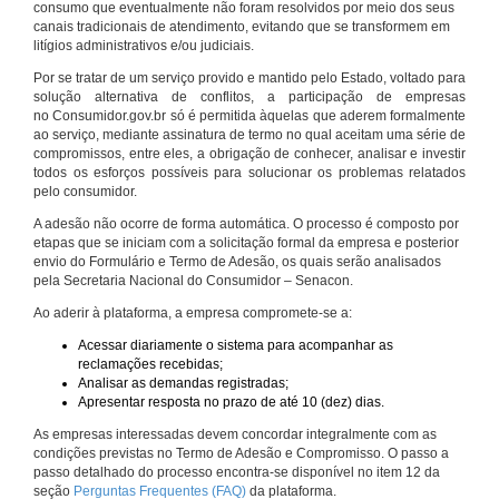
consumo que eventualmente não foram resolvidos por meio dos seus
canais tradicionais de atendimento, evitando que se transformem em
litígios administrativos e/ou judiciais.
Por se tratar de um serviço provido e mantido pelo Estado, voltado para
solução alternativa de conflitos, a participação de empresas
no Consumidor.gov.br só é permitida àquelas que aderem formalmente
ao serviço, mediante assinatura de termo no qual aceitam uma série de
compromissos, entre eles, a obrigação de conhecer, analisar e investir
todos os esforços possíveis para solucionar os problemas relatados
pelo consumidor.
A adesão não ocorre de forma automática. O processo é composto por
etapas que se iniciam com a solicitação formal da empresa e posterior
envio do Formulário e Termo de Adesão, os quais serão analisados
pela Secretaria Nacional do Consumidor – Senacon.
Ao aderir à plataforma, a empresa compromete-se a:
Acessar diariamente o sistema para acompanhar as
reclamações recebidas;
Analisar as demandas registradas;
Apresentar resposta no prazo de até 10 (dez) dias.
As empresas interessadas devem concordar integralmente com as
condições previstas no Termo de Adesão e Compromisso. O passo a
passo detalhado do processo encontra-se disponível no item 12 da
seção
Perguntas Frequentes (FAQ)
da plataforma.