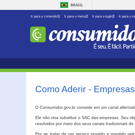
BRASIL
Ir para o conteúdo
1
Ir para o menu
2
Ir para o login
3
Ir para o r
Como Aderir - Empresas
O Consumidor.gov.br consiste em um canal alternat
Ele não visa substituir o SAC das empresas. Seu o
resolvidos por meio dos seus canais tradicionais de 
Por se tratar de um serviço provido e mantido pelo