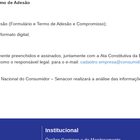
rmo de Adesão
são (Formulário e Termo de Adesão e Compromisso);
ormato digital;
ente preenchidos e assinados, juntamente com a Ata Constitutiva da 
omo o responsável legal. para o e-mail:
cadastro.empresa@consumido
Nacional do Consumidor – Senacon realizará a análise das informaçõe
Institucional
Órgãos Gestores e de Monitoramento