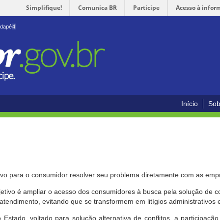
Simplifique!
Comunica BR
Participe
Acesso à infor
odapé
4
Início
Sob
ivo para o consumidor resolver seu problema diretamente com as emp
bjetivo é ampliar o acesso dos consumidores à busca pela solução de 
atendimento, evitando que se transformem em litígios administrativos e/
 Estado, voltado para solução alternativa de conflitos, a participa