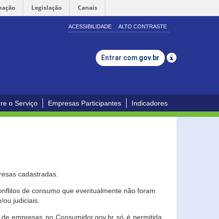
mação
Legislação
Canais
ACESSIBILIDADE
ALTO CONTRASTE
Entrar com
gov.br
re o Serviço
Empresas Participantes
Indicadores
resas cadastradas.
conflitos de consumo que eventualmente não foram
ou judiciais.
ção de empresas no Consumidor.gov.br só é permitida