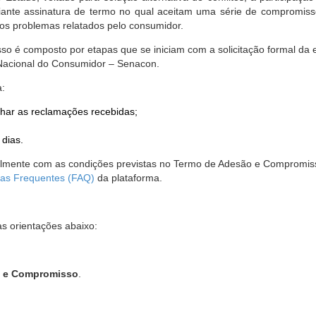
nte assinatura de termo no qual aceitam uma série de compromissos
r os problemas relatados pelo consumidor.
so é composto por etapas que se iniciam com a solicitação formal da 
 Nacional do Consumidor – Senacon.
a:
har as reclamações recebidas;
 dias.
almente com as condições previstas no Termo de Adesão e Compromis
as Frequentes (FAQ)
da plataforma.
as orientações abaixo:
o e Compromisso
.