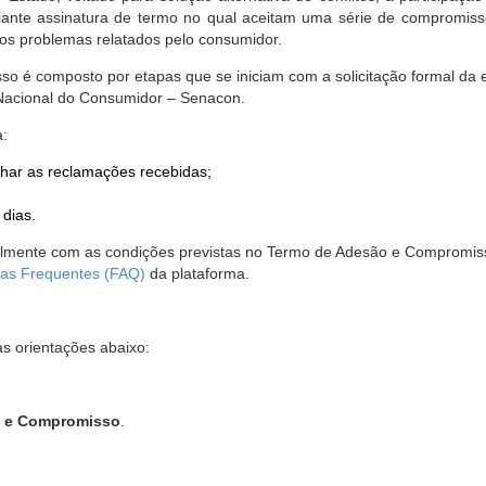
nte assinatura de termo no qual aceitam uma série de compromissos
r os problemas relatados pelo consumidor.
so é composto por etapas que se iniciam com a solicitação formal da 
 Nacional do Consumidor – Senacon.
a:
har as reclamações recebidas;
 dias.
almente com as condições previstas no Termo de Adesão e Compromis
as Frequentes (FAQ)
da plataforma.
as orientações abaixo:
o e Compromisso
.