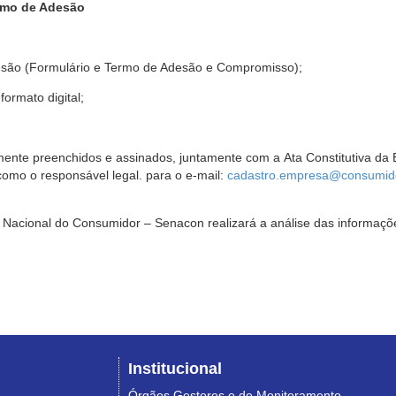
rmo de Adesão
são (Formulário e Termo de Adesão e Compromisso);
ormato digital;
ente preenchidos e assinados, juntamente com a Ata Constitutiva da 
omo o responsável legal. para o e-mail:
cadastro.empresa@consumido
Nacional do Consumidor – Senacon realizará a análise das informaçõe
Institucional
Órgãos Gestores e de Monitoramento