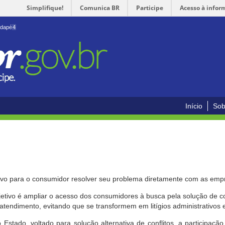
Simplifique!
Comunica BR
Participe
Acesso à infor
odapé
4
Início
Sob
ivo para o consumidor resolver seu problema diretamente com as emp
bjetivo é ampliar o acesso dos consumidores à busca pela solução de 
atendimento, evitando que se transformem em litígios administrativos e/
 Estado, voltado para solução alternativa de conflitos, a participa