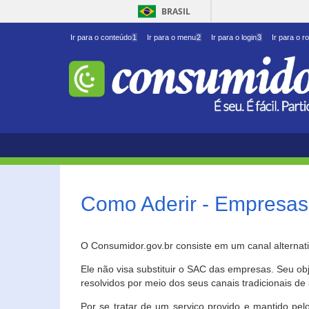
BRASIL
Ir para o conteúdo
1
Ir para o menu
2
Ir para o login
3
Ir para o r
Como Aderir - Empresas
O Consumidor.gov.br consiste em um canal alternat
Ele não visa substituir o SAC das empresas. Seu o
resolvidos por meio dos seus canais tradicionais de 
Por se tratar de um serviço provido e mantido pelo