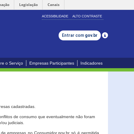
mação
Legislação
Canais
ACESSIBILIDADE
ALTO CONTRASTE
Entrar com
gov.br
re o Serviço
Empresas Participantes
Indicadores
resas cadastradas.
conflitos de consumo que eventualmente não foram
ou judiciais.
ção de empresas no Consumidor.gov.br só é permitida