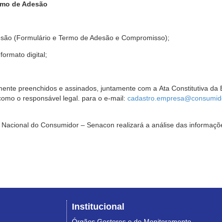
rmo de Adesão
são (Formulário e Termo de Adesão e Compromisso);
ormato digital;
ente preenchidos e assinados, juntamente com a Ata Constitutiva da 
omo o responsável legal. para o e-mail:
cadastro.empresa@consumido
Nacional do Consumidor – Senacon realizará a análise das informaçõe
Institucional
Órgãos Gestores e de Monitoramento