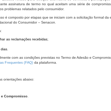
nte assinatura de termo no qual aceitam uma série de compromissos
r os problemas relatados pelo consumidor.
so é composto por etapas que se iniciam com a solicitação formal da 
 Nacional do Consumidor – Senacon.
a:
har as reclamações recebidas;
 dias.
almente com as condições previstas no Termo de Adesão e Compromis
as Frequentes (FAQ)
da plataforma.
as orientações abaixo:
o e Compromisso
.