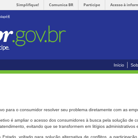
Simplifique!
Comunica BR
Participe
Acesso à infor
odapé
4
Início
Sob
ivo para o consumidor resolver seu problema diretamente com as emp
bjetivo é ampliar o acesso dos consumidores à busca pela solução de 
atendimento, evitando que se transformem em litígios administrativos e/
 Estado, voltado para solução alternativa de conflitos, a participa