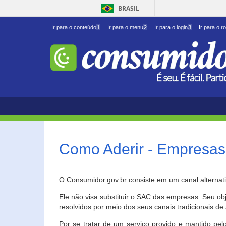
BRASIL
Ir para o conteúdo
1
Ir para o menu
2
Ir para o login
3
Ir para o r
Como Aderir - Empresas
O Consumidor.gov.br consiste em um canal alternat
Ele não visa substituir o SAC das empresas. Seu o
resolvidos por meio dos seus canais tradicionais de 
Por se tratar de um serviço provido e mantido pelo