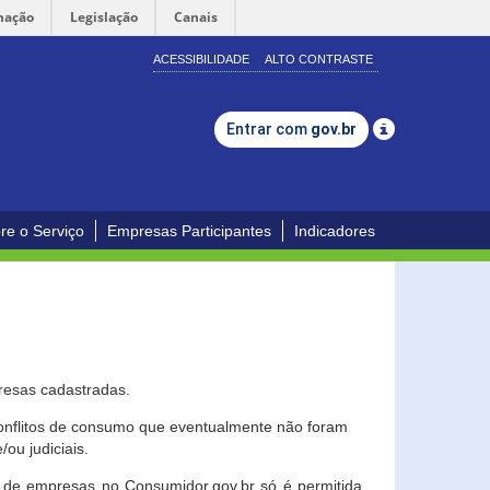
mação
Legislação
Canais
ACESSIBILIDADE
ALTO CONTRASTE
Entrar com
gov.br
re o Serviço
Empresas Participantes
Indicadores
resas cadastradas.
conflitos de consumo que eventualmente não foram
ou judiciais.
ção de empresas no Consumidor.gov.br só é permitida