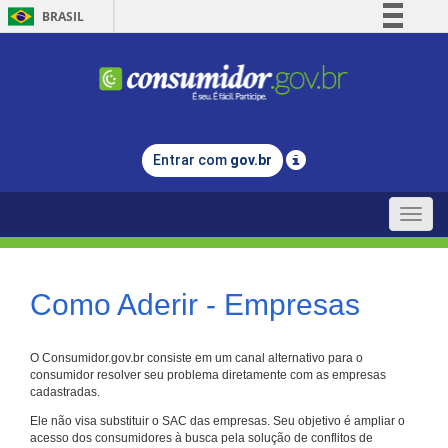
BRASIL
Simplifique!
Comunica BR
Participe
Acesso à informação
Entrar com
gov.br
Legislação
Canais
Toggle
naviga
Como Aderir - Empresas
O Consumidor.gov.br consiste em um canal alternativo para o
consumidor resolver seu problema diretamente com as empresas
cadastradas.
Ele não visa substituir o SAC das empresas. Seu objetivo é ampliar o
acesso dos consumidores à busca pela solução de conflitos de