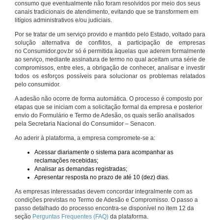
consumo que eventualmente não foram resolvidos por meio dos seus
canais tradicionais de atendimento, evitando que se transformem em
litígios administrativos e/ou judiciais.
Por se tratar de um serviço provido e mantido pelo Estado, voltado para
solução alternativa de conflitos, a participação de empresas
no Consumidor.gov.br só é permitida àquelas que aderem formalmente
ao serviço, mediante assinatura de termo no qual aceitam uma série de
compromissos, entre eles, a obrigação de conhecer, analisar e investir
todos os esforços possíveis para solucionar os problemas relatados
pelo consumidor.
A adesão não ocorre de forma automática. O processo é composto por
etapas que se iniciam com a solicitação formal da empresa e posterior
envio do Formulário e Termo de Adesão, os quais serão analisados
pela Secretaria Nacional do Consumidor – Senacon.
Ao aderir à plataforma, a empresa compromete-se a:
Acessar diariamente o sistema para acompanhar as
reclamações recebidas;
Analisar as demandas registradas;
Apresentar resposta no prazo de até 10 (dez) dias.
As empresas interessadas devem concordar integralmente com as
condições previstas no Termo de Adesão e Compromisso. O passo a
passo detalhado do processo encontra-se disponível no item 12 da
seção
Perguntas Frequentes (FAQ)
da plataforma.