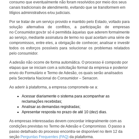
consumo que eventualmente não foram resolvidos por meio dos seus
canais tradicionais de atendimento, evitando que se transformem em
litígios administrativos e/ou judiciais.
Por se tratar de um serviço provido e mantido pelo Estado, voltado para
solução alternativa de conflitos, a participação de empresas
no Consumidor.gov.br só é permitida àquelas que aderem formalmente
ao serviço, mediante assinatura de termo no qual aceitam uma série de
compromissos, entre eles, a obrigação de conhecer, analisar e investir
todos os esforços possíveis para solucionar os problemas relatados
pelo consumidor.
A adesão não ocorre de forma automática. O processo é composto por
etapas que se iniciam com a solicitação formal da empresa e posterior
envio do Formulário e Termo de Adesão, os quais serão analisados
pela Secretaria Nacional do Consumidor – Senacon.
Ao aderir à plataforma, a empresa compromete-se a:
Acessar diariamente o sistema para acompanhar as
reclamações recebidas;
Analisar as demandas registradas;
Apresentar resposta no prazo de até 10 (dez) dias.
As empresas interessadas devem concordar integralmente com as
condições previstas no Termo de Adesão e Compromisso. O passo a
passo detalhado do processo encontra-se disponível no item 12 da
seção
Perguntas Frequentes (FAQ)
da plataforma.