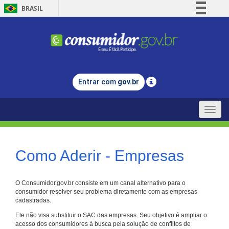
BRASIL
Simplifique!
Comunica BR
Participe
Acesso à informação
Entrar com
gov.br
Legislação
Canais
Toggle
naviga
Como Aderir - Empresas
O Consumidor.gov.br consiste em um canal alternativo para o
consumidor resolver seu problema diretamente com as empresas
cadastradas.
Ele não visa substituir o SAC das empresas. Seu objetivo é ampliar o
acesso dos consumidores à busca pela solução de conflitos de