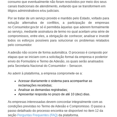
consumo que eventualmente não foram resolvidos por meio dos seus
canais tradicionais de atendimento, evitando que se transformem em
litígios administrativos e/ou judiciais.
Por se tratar de um serviço provido e mantido pelo Estado, voltado para
solução alternativa de conflitos, a participação de empresas
no Consumidor.gov.br só é permitida àquelas que aderem formalmente
ao serviço, mediante assinatura de termo no qual aceitam uma série de
compromissos, entre eles, a obrigação de conhecer, analisar e investir
todos os esforços possíveis para solucionar os problemas relatados
pelo consumidor.
A adesão não ocorre de forma automática. O processo é composto por
etapas que se iniciam com a solicitação formal da empresa e posterior
envio do Formulário e Termo de Adesão, os quais serão analisados
pela Secretaria Nacional do Consumidor – Senacon.
Ao aderir à plataforma, a empresa compromete-se a:
Acessar diariamente o sistema para acompanhar as
reclamações recebidas;
Analisar as demandas registradas;
Apresentar resposta no prazo de até 10 (dez) dias.
As empresas interessadas devem concordar integralmente com as
condições previstas no Termo de Adesão e Compromisso. O passo a
passo detalhado do processo encontra-se disponível no item 12 da
seção
Perguntas Frequentes (FAQ)
da plataforma.