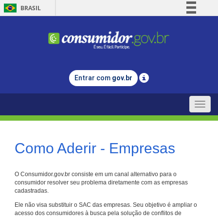
BRASIL
Simplifique!
Comunica BR
Participe
Acesso à informação
Entrar com
gov.br
Legislação
Canais
Toggle
naviga
Como Aderir - Empresas
O Consumidor.gov.br consiste em um canal alternativo para o
consumidor resolver seu problema diretamente com as empresas
cadastradas.
Ele não visa substituir o SAC das empresas. Seu objetivo é ampliar o
acesso dos consumidores à busca pela solução de conflitos de