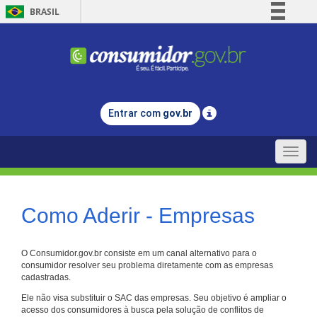
BRASIL
Simplifique!
Comunica BR
Participe
Acesso à informação
Entrar com
gov.br
Legislação
Canais
Toggle
naviga
Como Aderir - Empresas
O Consumidor.gov.br consiste em um canal alternativo para o
consumidor resolver seu problema diretamente com as empresas
cadastradas.
Ele não visa substituir o SAC das empresas. Seu objetivo é ampliar o
acesso dos consumidores à busca pela solução de conflitos de