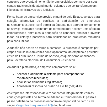
consumo que eventualmente não foram resolvidos por meio dos seus
canais tradicionais de atendimento, evitando que se transformem em
litígios administrativos e/ou judiciais.
Por se tratar de um serviço provido e mantido pelo Estado, voltado para
solução alternativa de conflitos, a participação de empresas
no Consumidor.gov.br só é permitida àquelas que aderem formalmente
ao serviço, mediante assinatura de termo no qual aceitam uma série de
compromissos, entre eles, a obrigação de conhecer, analisar e investir
todos os esforços possíveis para solucionar os problemas relatados
pelo consumidor.
A adesão não ocorre de forma automática. O processo é composto por
etapas que se iniciam com a solicitação formal da empresa e posterior
envio do Formulário e Termo de Adesão, os quais serão analisados
pela Secretaria Nacional do Consumidor – Senacon.
Ao aderir à plataforma, a empresa compromete-se a:
Acessar diariamente o sistema para acompanhar as
reclamações recebidas;
Analisar as demandas registradas;
Apresentar resposta no prazo de até 10 (dez) dias.
As empresas interessadas devem concordar integralmente com as
condições previstas no Termo de Adesão e Compromisso. O passo a
passo detalhado do processo encontra-se disponível no item 12 da
seção
Perguntas Frequentes (FAQ)
da plataforma.