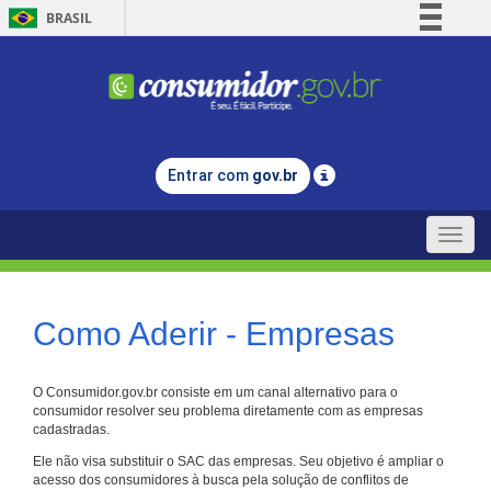
BRASIL
Simplifique!
Comunica BR
Participe
Acesso à informação
Entrar com
gov.br
Legislação
Canais
Toggle
naviga
Como Aderir - Empresas
O Consumidor.gov.br consiste em um canal alternativo para o
consumidor resolver seu problema diretamente com as empresas
cadastradas.
Ele não visa substituir o SAC das empresas. Seu objetivo é ampliar o
acesso dos consumidores à busca pela solução de conflitos de