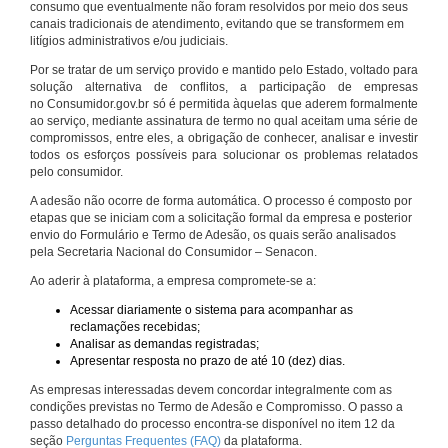
consumo que eventualmente não foram resolvidos por meio dos seus
canais tradicionais de atendimento, evitando que se transformem em
litígios administrativos e/ou judiciais.
Por se tratar de um serviço provido e mantido pelo Estado, voltado para
solução alternativa de conflitos, a participação de empresas
no Consumidor.gov.br só é permitida àquelas que aderem formalmente
ao serviço, mediante assinatura de termo no qual aceitam uma série de
compromissos, entre eles, a obrigação de conhecer, analisar e investir
todos os esforços possíveis para solucionar os problemas relatados
pelo consumidor.
A adesão não ocorre de forma automática. O processo é composto por
etapas que se iniciam com a solicitação formal da empresa e posterior
envio do Formulário e Termo de Adesão, os quais serão analisados
pela Secretaria Nacional do Consumidor – Senacon.
Ao aderir à plataforma, a empresa compromete-se a:
Acessar diariamente o sistema para acompanhar as
reclamações recebidas;
Analisar as demandas registradas;
Apresentar resposta no prazo de até 10 (dez) dias.
As empresas interessadas devem concordar integralmente com as
condições previstas no Termo de Adesão e Compromisso. O passo a
passo detalhado do processo encontra-se disponível no item 12 da
seção
Perguntas Frequentes (FAQ)
da plataforma.