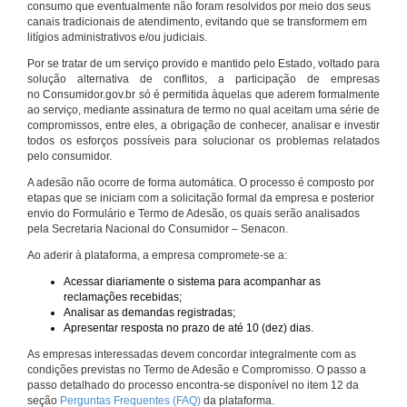
consumo que eventualmente não foram resolvidos por meio dos seus
canais tradicionais de atendimento, evitando que se transformem em
litígios administrativos e/ou judiciais.
Por se tratar de um serviço provido e mantido pelo Estado, voltado para
solução alternativa de conflitos, a participação de empresas
no Consumidor.gov.br só é permitida àquelas que aderem formalmente
ao serviço, mediante assinatura de termo no qual aceitam uma série de
compromissos, entre eles, a obrigação de conhecer, analisar e investir
todos os esforços possíveis para solucionar os problemas relatados
pelo consumidor.
A adesão não ocorre de forma automática. O processo é composto por
etapas que se iniciam com a solicitação formal da empresa e posterior
envio do Formulário e Termo de Adesão, os quais serão analisados
pela Secretaria Nacional do Consumidor – Senacon.
Ao aderir à plataforma, a empresa compromete-se a:
Acessar diariamente o sistema para acompanhar as
reclamações recebidas;
Analisar as demandas registradas;
Apresentar resposta no prazo de até 10 (dez) dias.
As empresas interessadas devem concordar integralmente com as
condições previstas no Termo de Adesão e Compromisso. O passo a
passo detalhado do processo encontra-se disponível no item 12 da
seção
Perguntas Frequentes (FAQ)
da plataforma.