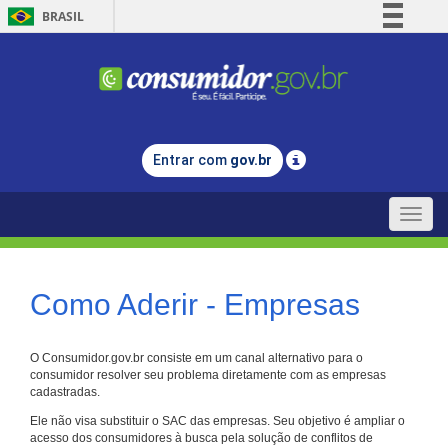
BRASIL
Simplifique!
Comunica BR
Participe
Acesso à informação
Entrar com
gov.br
Legislação
Canais
Toggle
naviga
Como Aderir - Empresas
O Consumidor.gov.br consiste em um canal alternativo para o
consumidor resolver seu problema diretamente com as empresas
cadastradas.
Ele não visa substituir o SAC das empresas. Seu objetivo é ampliar o
acesso dos consumidores à busca pela solução de conflitos de