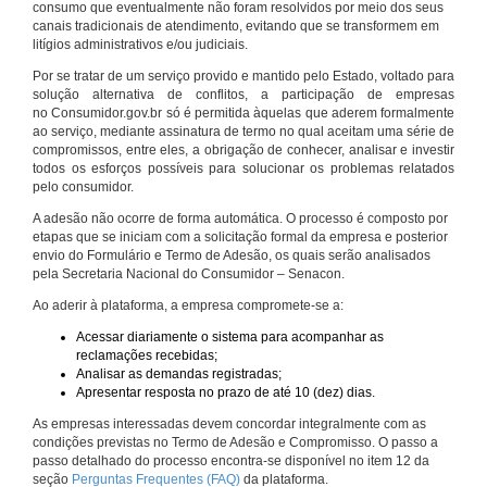
consumo que eventualmente não foram resolvidos por meio dos seus
canais tradicionais de atendimento, evitando que se transformem em
litígios administrativos e/ou judiciais.
Por se tratar de um serviço provido e mantido pelo Estado, voltado para
solução alternativa de conflitos, a participação de empresas
no Consumidor.gov.br só é permitida àquelas que aderem formalmente
ao serviço, mediante assinatura de termo no qual aceitam uma série de
compromissos, entre eles, a obrigação de conhecer, analisar e investir
todos os esforços possíveis para solucionar os problemas relatados
pelo consumidor.
A adesão não ocorre de forma automática. O processo é composto por
etapas que se iniciam com a solicitação formal da empresa e posterior
envio do Formulário e Termo de Adesão, os quais serão analisados
pela Secretaria Nacional do Consumidor – Senacon.
Ao aderir à plataforma, a empresa compromete-se a:
Acessar diariamente o sistema para acompanhar as
reclamações recebidas;
Analisar as demandas registradas;
Apresentar resposta no prazo de até 10 (dez) dias.
As empresas interessadas devem concordar integralmente com as
condições previstas no Termo de Adesão e Compromisso. O passo a
passo detalhado do processo encontra-se disponível no item 12 da
seção
Perguntas Frequentes (FAQ)
da plataforma.