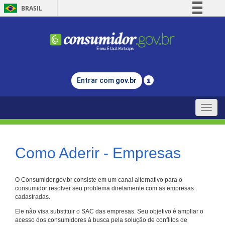
BRASIL
Simplifique!
Comunica BR
Participe
Acesso à informação
Entrar com
gov.br
Legislação
Canais
Toggle
naviga
Como Aderir - Empresas
O Consumidor.gov.br consiste em um canal alternativo para o
consumidor resolver seu problema diretamente com as empresas
cadastradas.
Ele não visa substituir o SAC das empresas. Seu objetivo é ampliar o
acesso dos consumidores à busca pela solução de conflitos de