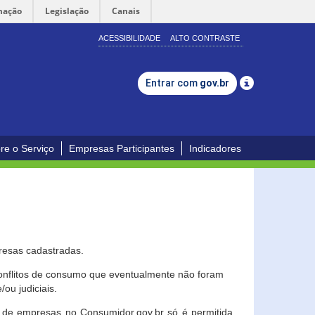
mação
Legislação
Canais
ACESSIBILIDADE
ALTO CONTRASTE
Entrar com
gov.br
re o Serviço
Empresas Participantes
Indicadores
resas cadastradas.
conflitos de consumo que eventualmente não foram
ou judiciais.
ção de empresas no Consumidor.gov.br só é permitida