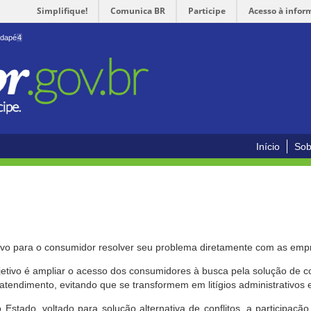
Simplifique!
Comunica BR
Participe
Acesso à infor
odapé
4
Início
Sob
ivo para o consumidor resolver seu problema diretamente com as emp
bjetivo é ampliar o acesso dos consumidores à busca pela solução de 
atendimento, evitando que se transformem em litígios administrativos e/
 Estado, voltado para solução alternativa de conflitos, a participa