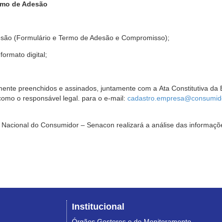
rmo de Adesão
são (Formulário e Termo de Adesão e Compromisso);
ormato digital;
ente preenchidos e assinados, juntamente com a Ata Constitutiva da 
omo o responsável legal. para o e-mail:
cadastro.empresa@consumido
Nacional do Consumidor – Senacon realizará a análise das informaçõe
Institucional
Órgãos Gestores e de Monitoramento