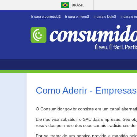
BRASIL
Ir para o conteúdo
1
Ir para o menu
2
Ir para o login
3
Ir para o r
Como Aderir - Empresas
O Consumidor.gov.br consiste em um canal alternat
Ele não visa substituir o SAC das empresas. Seu o
resolvidos por meio dos seus canais tradicionais de 
Por se tratar de um serviço provido e mantido pelo