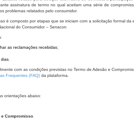
nte assinatura de termo no qual aceitam uma série de compromissos
r os problemas relatados pelo consumidor.
so é composto por etapas que se iniciam com a solicitação formal da 
 Nacional do Consumidor – Senacon.
a:
har as reclamações recebidas;
 dias.
almente com as condições previstas no Termo de Adesão e Compromis
as Frequentes (FAQ)
da plataforma.
as orientações abaixo:
o e Compromisso
.