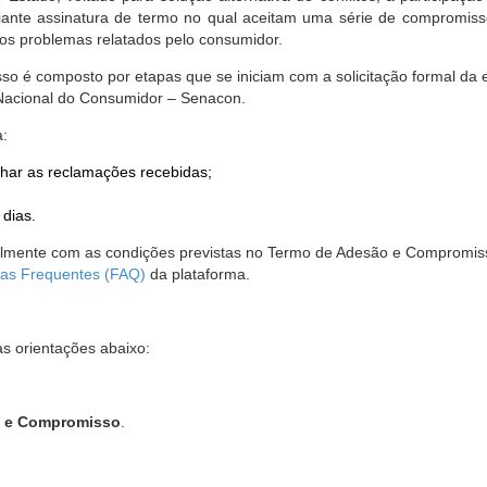
nte assinatura de termo no qual aceitam uma série de compromissos
r os problemas relatados pelo consumidor.
so é composto por etapas que se iniciam com a solicitação formal da 
 Nacional do Consumidor – Senacon.
a:
har as reclamações recebidas;
 dias.
almente com as condições previstas no Termo de Adesão e Compromis
as Frequentes (FAQ)
da plataforma.
as orientações abaixo:
o e Compromisso
.