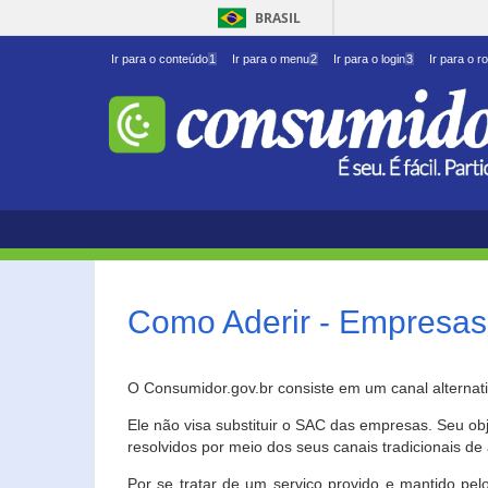
BRASIL
Ir para o conteúdo
1
Ir para o menu
2
Ir para o login
3
Ir para o r
Como Aderir - Empresas
O Consumidor.gov.br consiste em um canal alternat
Ele não visa substituir o SAC das empresas. Seu o
resolvidos por meio dos seus canais tradicionais de 
Por se tratar de um serviço provido e mantido pelo