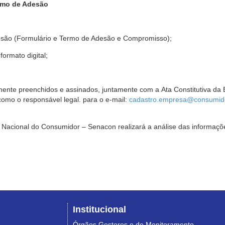
rmo de Adesão
são (Formulário e Termo de Adesão e Compromisso);
ormato digital;
ente preenchidos e assinados, juntamente com a Ata Constitutiva da 
omo o responsável legal. para o e-mail:
cadastro.empresa@consumido
Nacional do Consumidor – Senacon realizará a análise das informaçõe
Institucional
Órgãos Gestores e de Monitoramento