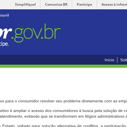
Simplifique!
Comunica BR
Participe
Acesso à infor
odapé
4
Início
Sob
ivo para o consumidor resolver seu problema diretamente com as emp
bjetivo é ampliar o acesso dos consumidores à busca pela solução de 
atendimento, evitando que se transformem em litígios administrativos e/
 Estado, voltado para solução alternativa de conflitos, a participa