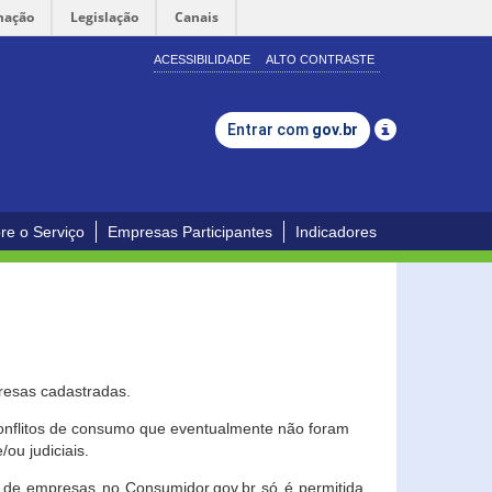
mação
Legislação
Canais
ACESSIBILIDADE
ALTO CONTRASTE
Entrar com
gov.br
re o Serviço
Empresas Participantes
Indicadores
resas cadastradas.
conflitos de consumo que eventualmente não foram
ou judiciais.
ção de empresas no Consumidor.gov.br só é permitida