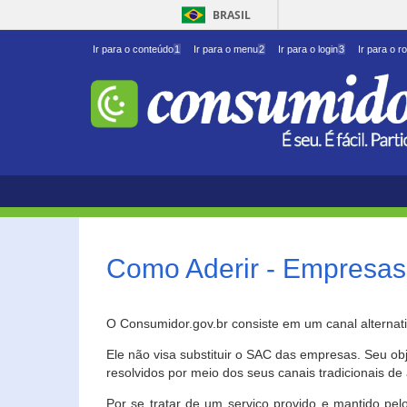
BRASIL
Ir para o conteúdo
1
Ir para o menu
2
Ir para o login
3
Ir para o r
Como Aderir - Empresas
O Consumidor.gov.br consiste em um canal alternat
Ele não visa substituir o SAC das empresas. Seu o
resolvidos por meio dos seus canais tradicionais de 
Por se tratar de um serviço provido e mantido pelo