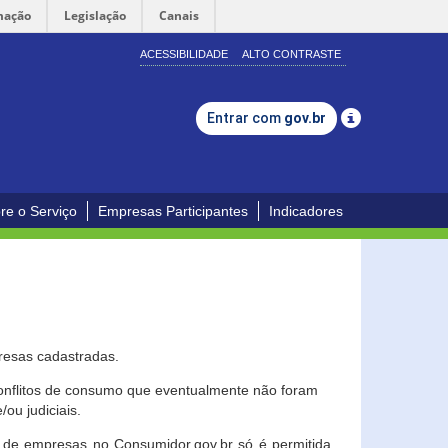
mação
Legislação
Canais
ACESSIBILIDADE
ALTO CONTRASTE
Entrar com
gov.br
re o Serviço
Empresas Participantes
Indicadores
resas cadastradas.
conflitos de consumo que eventualmente não foram
ou judiciais.
ção de empresas no Consumidor.gov.br só é permitida