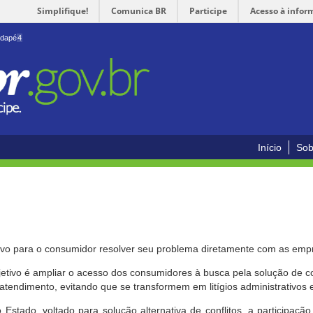
Simplifique!
Comunica BR
Participe
Acesso à infor
odapé
4
Início
Sob
ivo para o consumidor resolver seu problema diretamente com as emp
bjetivo é ampliar o acesso dos consumidores à busca pela solução de 
atendimento, evitando que se transformem em litígios administrativos e/
 Estado, voltado para solução alternativa de conflitos, a participa