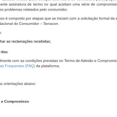
nte assinatura de termo no qual aceitam uma série de compromissos
r os problemas relatados pelo consumidor.
so é composto por etapas que se iniciam com a solicitação formal da 
 Nacional do Consumidor – Senacon.
a:
har as reclamações recebidas;
 dias.
almente com as condições previstas no Termo de Adesão e Compromis
as Frequentes (FAQ)
da plataforma.
as orientações abaixo:
o e Compromisso
.