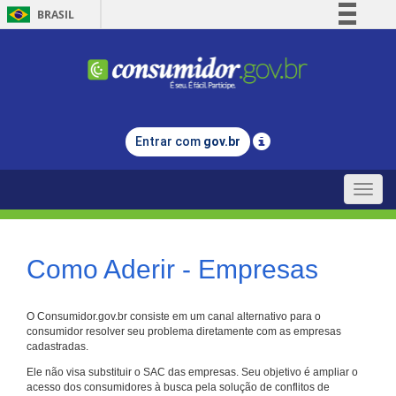
BRASIL
Simplifique!
Comunica BR
Participe
Acesso à informação
Entrar com
gov.br
Legislação
Canais
Toggle
naviga
Como Aderir - Empresas
O Consumidor.gov.br consiste em um canal alternativo para o
consumidor resolver seu problema diretamente com as empresas
cadastradas.
Ele não visa substituir o SAC das empresas. Seu objetivo é ampliar o
acesso dos consumidores à busca pela solução de conflitos de