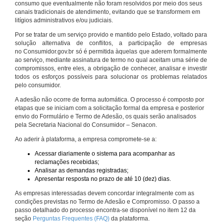
consumo que eventualmente não foram resolvidos por meio dos seus
canais tradicionais de atendimento, evitando que se transformem em
litígios administrativos e/ou judiciais.
Por se tratar de um serviço provido e mantido pelo Estado, voltado para
solução alternativa de conflitos, a participação de empresas
no Consumidor.gov.br só é permitida àquelas que aderem formalmente
ao serviço, mediante assinatura de termo no qual aceitam uma série de
compromissos, entre eles, a obrigação de conhecer, analisar e investir
todos os esforços possíveis para solucionar os problemas relatados
pelo consumidor.
A adesão não ocorre de forma automática. O processo é composto por
etapas que se iniciam com a solicitação formal da empresa e posterior
envio do Formulário e Termo de Adesão, os quais serão analisados
pela Secretaria Nacional do Consumidor – Senacon.
Ao aderir à plataforma, a empresa compromete-se a:
Acessar diariamente o sistema para acompanhar as
reclamações recebidas;
Analisar as demandas registradas;
Apresentar resposta no prazo de até 10 (dez) dias.
As empresas interessadas devem concordar integralmente com as
condições previstas no Termo de Adesão e Compromisso. O passo a
passo detalhado do processo encontra-se disponível no item 12 da
seção
Perguntas Frequentes (FAQ)
da plataforma.