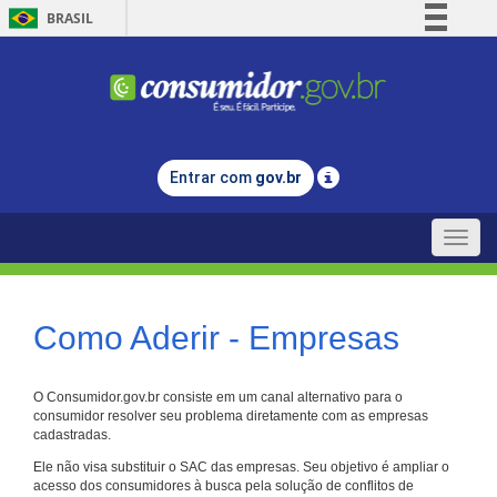
BRASIL
Simplifique!
Comunica BR
Participe
Acesso à informação
Entrar com
gov.br
Legislação
Canais
Toggle
naviga
Como Aderir - Empresas
O Consumidor.gov.br consiste em um canal alternativo para o
consumidor resolver seu problema diretamente com as empresas
cadastradas.
Ele não visa substituir o SAC das empresas. Seu objetivo é ampliar o
acesso dos consumidores à busca pela solução de conflitos de