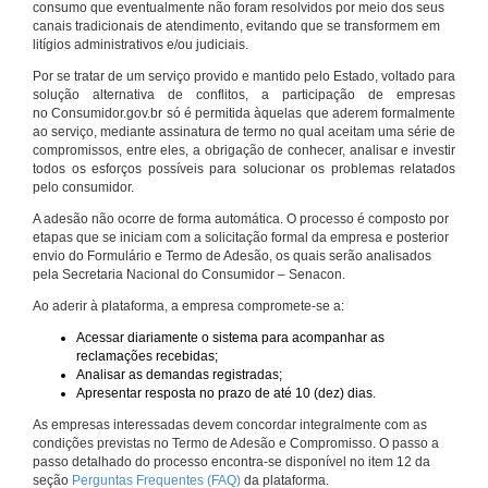
consumo que eventualmente não foram resolvidos por meio dos seus
canais tradicionais de atendimento, evitando que se transformem em
litígios administrativos e/ou judiciais.
Por se tratar de um serviço provido e mantido pelo Estado, voltado para
solução alternativa de conflitos, a participação de empresas
no Consumidor.gov.br só é permitida àquelas que aderem formalmente
ao serviço, mediante assinatura de termo no qual aceitam uma série de
compromissos, entre eles, a obrigação de conhecer, analisar e investir
todos os esforços possíveis para solucionar os problemas relatados
pelo consumidor.
A adesão não ocorre de forma automática. O processo é composto por
etapas que se iniciam com a solicitação formal da empresa e posterior
envio do Formulário e Termo de Adesão, os quais serão analisados
pela Secretaria Nacional do Consumidor – Senacon.
Ao aderir à plataforma, a empresa compromete-se a:
Acessar diariamente o sistema para acompanhar as
reclamações recebidas;
Analisar as demandas registradas;
Apresentar resposta no prazo de até 10 (dez) dias.
As empresas interessadas devem concordar integralmente com as
condições previstas no Termo de Adesão e Compromisso. O passo a
passo detalhado do processo encontra-se disponível no item 12 da
seção
Perguntas Frequentes (FAQ)
da plataforma.