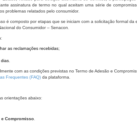
nte assinatura de termo no qual aceitam uma série de compromissos
r os problemas relatados pelo consumidor.
so é composto por etapas que se iniciam com a solicitação formal da 
 Nacional do Consumidor – Senacon.
a:
har as reclamações recebidas;
 dias.
almente com as condições previstas no Termo de Adesão e Compromis
as Frequentes (FAQ)
da plataforma.
as orientações abaixo:
o e Compromisso
.