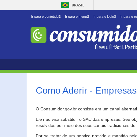
BRASIL
Ir para o conteúdo
1
Ir para o menu
2
Ir para o login
3
Ir para o r
Como Aderir - Empresas
O Consumidor.gov.br consiste em um canal alternat
Ele não visa substituir o SAC das empresas. Seu o
resolvidos por meio dos seus canais tradicionais de 
Por se tratar de um serviço provido e mantido pelo