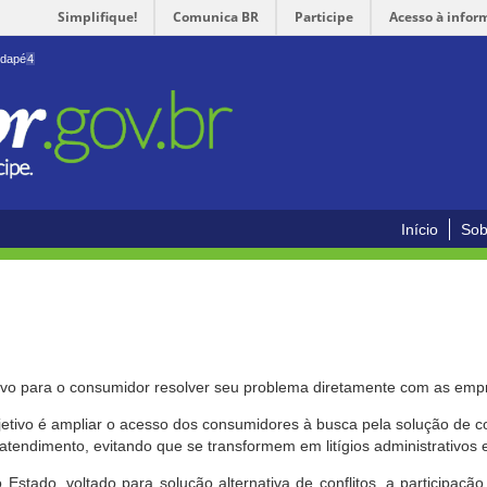
Simplifique!
Comunica BR
Participe
Acesso à infor
odapé
4
Início
Sob
ivo para o consumidor resolver seu problema diretamente com as emp
bjetivo é ampliar o acesso dos consumidores à busca pela solução de 
atendimento, evitando que se transformem em litígios administrativos e/
 Estado, voltado para solução alternativa de conflitos, a participa