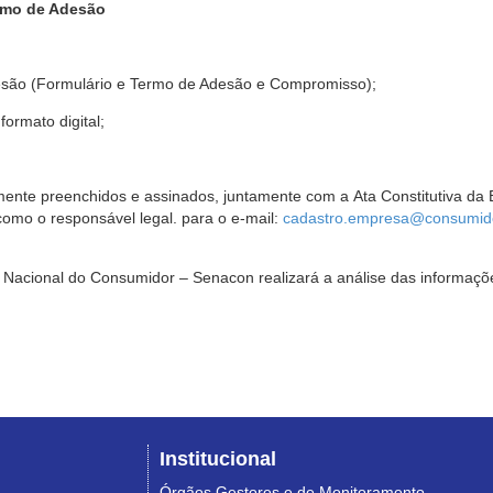
rmo de Adesão
são (Formulário e Termo de Adesão e Compromisso);
ormato digital;
ente preenchidos e assinados, juntamente com a Ata Constitutiva da 
omo o responsável legal. para o e-mail:
cadastro.empresa@consumido
Nacional do Consumidor – Senacon realizará a análise das informaçõe
Institucional
Órgãos Gestores e de Monitoramento