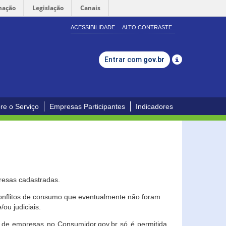
mação
Legislação
Canais
ACESSIBILIDADE
ALTO CONTRASTE
Entrar com
gov.br
re o Serviço
Empresas Participantes
Indicadores
resas cadastradas.
conflitos de consumo que eventualmente não foram
ou judiciais.
ção de empresas no Consumidor.gov.br só é permitida