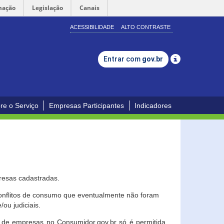
mação
Legislação
Canais
ACESSIBILIDADE
ALTO CONTRASTE
Entrar com
gov.br
re o Serviço
Empresas Participantes
Indicadores
resas cadastradas.
conflitos de consumo que eventualmente não foram
ou judiciais.
ção de empresas no Consumidor.gov.br só é permitida