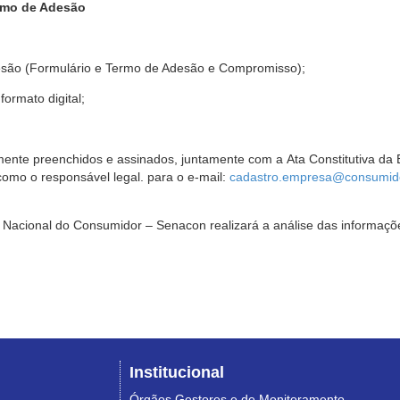
rmo de Adesão
são (Formulário e Termo de Adesão e Compromisso);
ormato digital;
ente preenchidos e assinados, juntamente com a Ata Constitutiva da 
omo o responsável legal. para o e-mail:
cadastro.empresa@consumido
Nacional do Consumidor – Senacon realizará a análise das informaçõe
Institucional
Órgãos Gestores e de Monitoramento