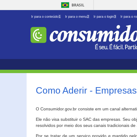
BRASIL
Ir para o conteúdo
1
Ir para o menu
2
Ir para o login
3
Ir para o r
Como Aderir - Empresas
O Consumidor.gov.br consiste em um canal alternat
Ele não visa substituir o SAC das empresas. Seu o
resolvidos por meio dos seus canais tradicionais de 
Por se tratar de um serviço provido e mantido pelo