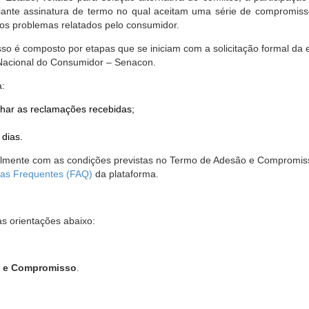
nte assinatura de termo no qual aceitam uma série de compromissos
r os problemas relatados pelo consumidor.
so é composto por etapas que se iniciam com a solicitação formal da 
 Nacional do Consumidor – Senacon.
a:
har as reclamações recebidas;
 dias.
almente com as condições previstas no Termo de Adesão e Compromis
as Frequentes (FAQ)
da plataforma.
as orientações abaixo:
o e Compromisso
.