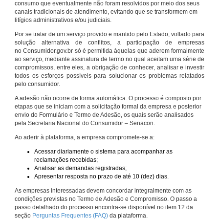
consumo que eventualmente não foram resolvidos por meio dos seus
canais tradicionais de atendimento, evitando que se transformem em
litígios administrativos e/ou judiciais.
Por se tratar de um serviço provido e mantido pelo Estado, voltado para
solução alternativa de conflitos, a participação de empresas
no Consumidor.gov.br só é permitida àquelas que aderem formalmente
ao serviço, mediante assinatura de termo no qual aceitam uma série de
compromissos, entre eles, a obrigação de conhecer, analisar e investir
todos os esforços possíveis para solucionar os problemas relatados
pelo consumidor.
A adesão não ocorre de forma automática. O processo é composto por
etapas que se iniciam com a solicitação formal da empresa e posterior
envio do Formulário e Termo de Adesão, os quais serão analisados
pela Secretaria Nacional do Consumidor – Senacon.
Ao aderir à plataforma, a empresa compromete-se a:
Acessar diariamente o sistema para acompanhar as
reclamações recebidas;
Analisar as demandas registradas;
Apresentar resposta no prazo de até 10 (dez) dias.
As empresas interessadas devem concordar integralmente com as
condições previstas no Termo de Adesão e Compromisso. O passo a
passo detalhado do processo encontra-se disponível no item 12 da
seção
Perguntas Frequentes (FAQ)
da plataforma.