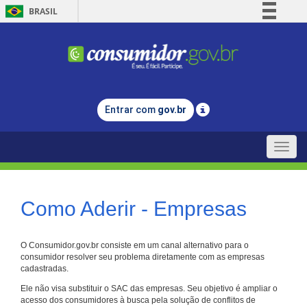
BRASIL
Simplifique!
Comunica BR
Participe
Acesso à informação
Entrar com
gov.br
Legislação
Canais
Toggle
naviga
Como Aderir - Empresas
O Consumidor.gov.br consiste em um canal alternativo para o
consumidor resolver seu problema diretamente com as empresas
cadastradas.
Ele não visa substituir o SAC das empresas. Seu objetivo é ampliar o
acesso dos consumidores à busca pela solução de conflitos de