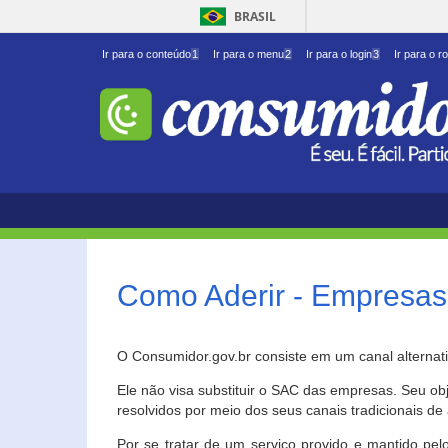
BRASIL
Ir para o conteúdo
1
Ir para o menu
2
Ir para o login
3
Ir para o r
Como Aderir - Empresas
O Consumidor.gov.br consiste em um canal alternat
Ele não visa substituir o SAC das empresas. Seu o
resolvidos por meio dos seus canais tradicionais de 
Por se tratar de um serviço provido e mantido pelo