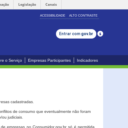
mação
Legislação
Canais
ACESSIBILIDADE
ALTO CONTRASTE
Entrar com
gov.br
re o Serviço
Empresas Participantes
Indicadores
resas cadastradas.
conflitos de consumo que eventualmente não foram
ou judiciais.
ção de empresas no Consumidor.gov.br só é permitida