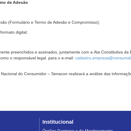
rmo de Adesão
são (Formulário e Termo de Adesão e Compromisso);
ormato digital;
ente preenchidos e assinados, juntamente com a Ata Constitutiva da 
omo o responsável legal. para o e-mail:
cadastro.empresa@consumido
Nacional do Consumidor – Senacon realizará a análise das informaçõe
Institucional
Órgãos Gestores e de Monitoramento