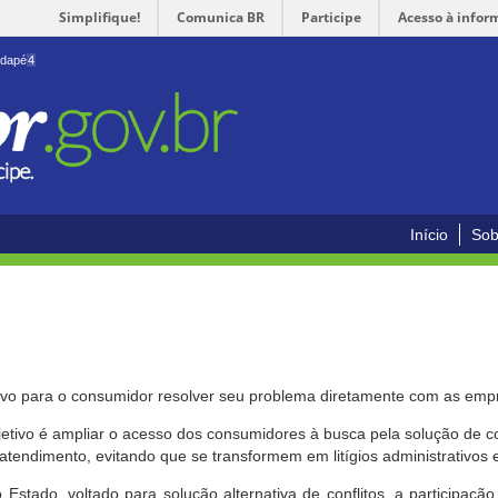
Simplifique!
Comunica BR
Participe
Acesso à infor
odapé
4
Início
Sob
ivo para o consumidor resolver seu problema diretamente com as emp
bjetivo é ampliar o acesso dos consumidores à busca pela solução de 
atendimento, evitando que se transformem em litígios administrativos e/
 Estado, voltado para solução alternativa de conflitos, a participa