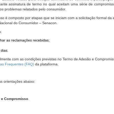
nte assinatura de termo no qual aceitam uma série de compromissos
r os problemas relatados pelo consumidor.
so é composto por etapas que se iniciam com a solicitação formal da 
 Nacional do Consumidor – Senacon.
a:
har as reclamações recebidas;
 dias.
almente com as condições previstas no Termo de Adesão e Compromis
as Frequentes (FAQ)
da plataforma.
as orientações abaixo:
o e Compromisso
.