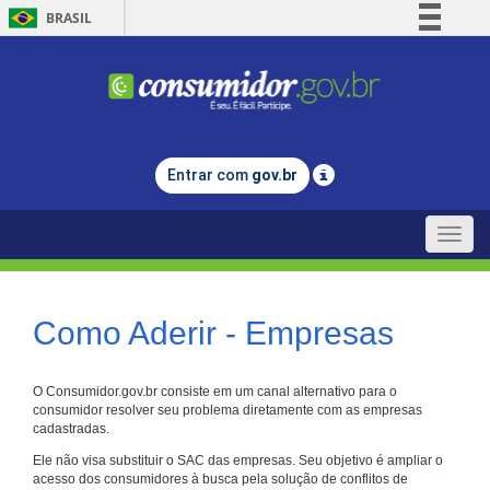
BRASIL
Simplifique!
Comunica BR
Participe
Acesso à informação
Entrar com
gov.br
Legislação
Canais
Toggle
naviga
Como Aderir - Empresas
O Consumidor.gov.br consiste em um canal alternativo para o
consumidor resolver seu problema diretamente com as empresas
cadastradas.
Ele não visa substituir o SAC das empresas. Seu objetivo é ampliar o
acesso dos consumidores à busca pela solução de conflitos de