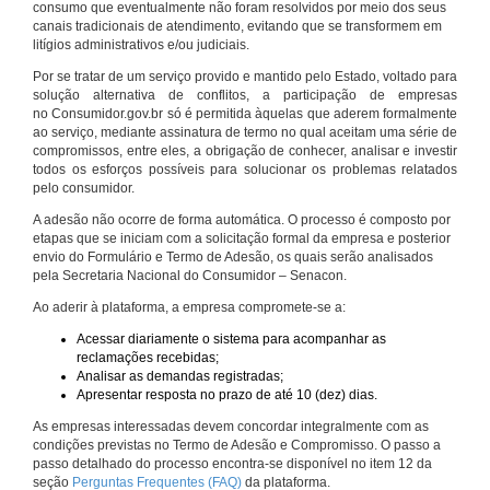
consumo que eventualmente não foram resolvidos por meio dos seus
canais tradicionais de atendimento, evitando que se transformem em
litígios administrativos e/ou judiciais.
Por se tratar de um serviço provido e mantido pelo Estado, voltado para
solução alternativa de conflitos, a participação de empresas
no Consumidor.gov.br só é permitida àquelas que aderem formalmente
ao serviço, mediante assinatura de termo no qual aceitam uma série de
compromissos, entre eles, a obrigação de conhecer, analisar e investir
todos os esforços possíveis para solucionar os problemas relatados
pelo consumidor.
A adesão não ocorre de forma automática. O processo é composto por
etapas que se iniciam com a solicitação formal da empresa e posterior
envio do Formulário e Termo de Adesão, os quais serão analisados
pela Secretaria Nacional do Consumidor – Senacon.
Ao aderir à plataforma, a empresa compromete-se a:
Acessar diariamente o sistema para acompanhar as
reclamações recebidas;
Analisar as demandas registradas;
Apresentar resposta no prazo de até 10 (dez) dias.
As empresas interessadas devem concordar integralmente com as
condições previstas no Termo de Adesão e Compromisso. O passo a
passo detalhado do processo encontra-se disponível no item 12 da
seção
Perguntas Frequentes (FAQ)
da plataforma.