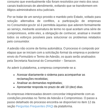
consumo que eventualmente não foram resolvidos por meio dos seus
canais tradicionais de atendimento, evitando que se transformem em
litígios administrativos e/ou judiciais.
Por se tratar de um serviço provido e mantido pelo Estado, voltado para
solução alternativa de conflitos, a participação de empresas
no Consumidor.gov.br só é permitida àquelas que aderem formalmente
ao serviço, mediante assinatura de termo no qual aceitam uma série de
compromissos, entre eles, a obrigação de conhecer, analisar e investir
todos os esforços possíveis para solucionar os problemas relatados
pelo consumidor.
A adesão não ocorre de forma automática. O processo é composto por
etapas que se iniciam com a solicitação formal da empresa e posterior
envio do Formulário e Termo de Adesão, os quais serão analisados
pela Secretaria Nacional do Consumidor – Senacon.
Ao aderir à plataforma, a empresa compromete-se a:
Acessar diariamente o sistema para acompanhar as
reclamações recebidas;
Analisar as demandas registradas;
Apresentar resposta no prazo de até 10 (dez) dias.
As empresas interessadas devem concordar integralmente com as
condições previstas no Termo de Adesão e Compromisso. O passo a
passo detalhado do processo encontra-se disponível no item 12 da
seção
Perguntas Frequentes (FAQ)
da plataforma.