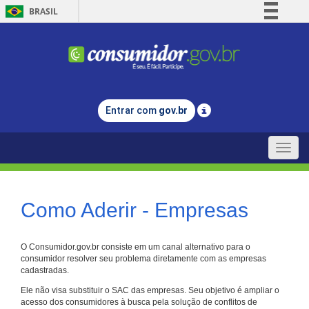
BRASIL
Simplifique!
Comunica BR
Participe
Acesso à informação
Entrar com
gov.br
Legislação
Canais
Toggle
naviga
Como Aderir - Empresas
O Consumidor.gov.br consiste em um canal alternativo para o
consumidor resolver seu problema diretamente com as empresas
cadastradas.
Ele não visa substituir o SAC das empresas. Seu objetivo é ampliar o
acesso dos consumidores à busca pela solução de conflitos de