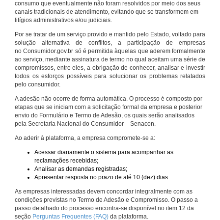
consumo que eventualmente não foram resolvidos por meio dos seus
canais tradicionais de atendimento, evitando que se transformem em
litígios administrativos e/ou judiciais.
Por se tratar de um serviço provido e mantido pelo Estado, voltado para
solução alternativa de conflitos, a participação de empresas
no Consumidor.gov.br só é permitida àquelas que aderem formalmente
ao serviço, mediante assinatura de termo no qual aceitam uma série de
compromissos, entre eles, a obrigação de conhecer, analisar e investir
todos os esforços possíveis para solucionar os problemas relatados
pelo consumidor.
A adesão não ocorre de forma automática. O processo é composto por
etapas que se iniciam com a solicitação formal da empresa e posterior
envio do Formulário e Termo de Adesão, os quais serão analisados
pela Secretaria Nacional do Consumidor – Senacon.
Ao aderir à plataforma, a empresa compromete-se a:
Acessar diariamente o sistema para acompanhar as
reclamações recebidas;
Analisar as demandas registradas;
Apresentar resposta no prazo de até 10 (dez) dias.
As empresas interessadas devem concordar integralmente com as
condições previstas no Termo de Adesão e Compromisso. O passo a
passo detalhado do processo encontra-se disponível no item 12 da
seção
Perguntas Frequentes (FAQ)
da plataforma.