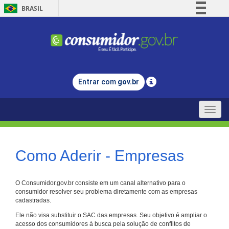
BRASIL
Simplifique!
Comunica BR
Participe
Acesso à informação
Entrar com
gov.br
Legislação
Canais
Toggle
naviga
Como Aderir - Empresas
O Consumidor.gov.br consiste em um canal alternativo para o
consumidor resolver seu problema diretamente com as empresas
cadastradas.
Ele não visa substituir o SAC das empresas. Seu objetivo é ampliar o
acesso dos consumidores à busca pela solução de conflitos de