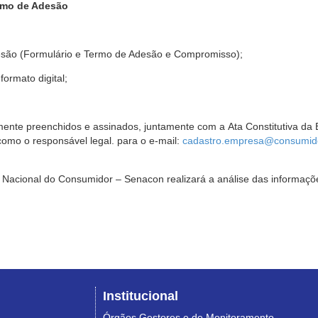
rmo de Adesão
são (Formulário e Termo de Adesão e Compromisso);
ormato digital;
ente preenchidos e assinados, juntamente com a Ata Constitutiva da 
omo o responsável legal. para o e-mail:
cadastro.empresa@consumido
Nacional do Consumidor – Senacon realizará a análise das informaçõe
Institucional
Órgãos Gestores e de Monitoramento