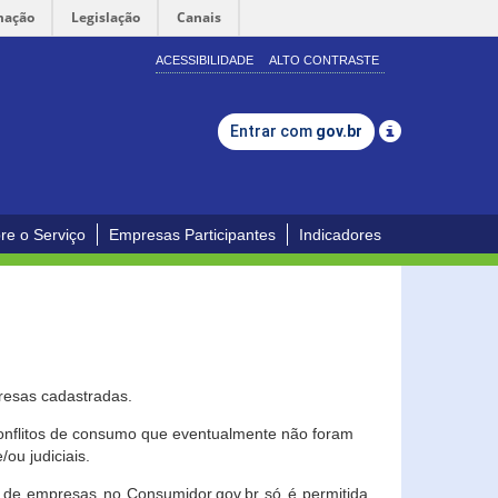
mação
Legislação
Canais
ACESSIBILIDADE
ALTO CONTRASTE
Entrar com
gov.br
re o Serviço
Empresas Participantes
Indicadores
resas cadastradas.
conflitos de consumo que eventualmente não foram
ou judiciais.
ção de empresas no Consumidor.gov.br só é permitida