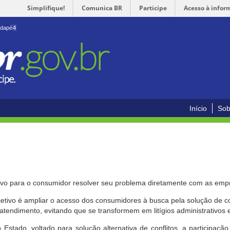
Simplifique!
Comunica BR
Participe
Acesso à infor
odapé
4
Início
Sob
ivo para o consumidor resolver seu problema diretamente com as emp
bjetivo é ampliar o acesso dos consumidores à busca pela solução de 
atendimento, evitando que se transformem em litígios administrativos e/
 Estado, voltado para solução alternativa de conflitos, a participa