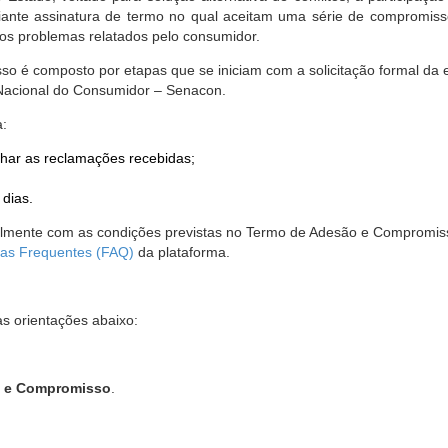
nte assinatura de termo no qual aceitam uma série de compromissos
r os problemas relatados pelo consumidor.
so é composto por etapas que se iniciam com a solicitação formal da 
 Nacional do Consumidor – Senacon.
a:
har as reclamações recebidas;
 dias.
almente com as condições previstas no Termo de Adesão e Compromis
as Frequentes (FAQ)
da plataforma.
as orientações abaixo:
o e Compromisso
.