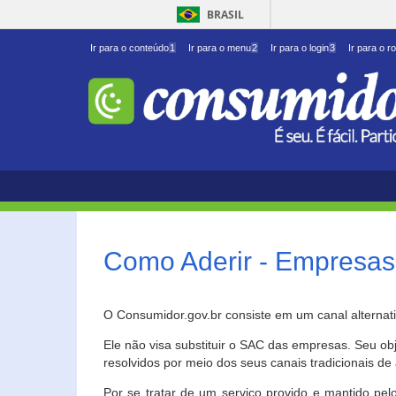
BRASIL
Ir para o conteúdo
1
Ir para o menu
2
Ir para o login
3
Ir para o r
Como Aderir - Empresas
O Consumidor.gov.br consiste em um canal alternat
Ele não visa substituir o SAC das empresas. Seu o
resolvidos por meio dos seus canais tradicionais de 
Por se tratar de um serviço provido e mantido pelo