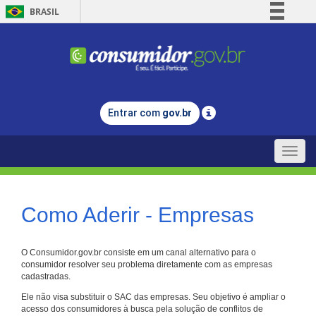
BRASIL
Simplifique!
Comunica BR
Participe
Acesso à informação
Entrar com
gov.br
Legislação
Canais
Toggle
naviga
Como Aderir - Empresas
O Consumidor.gov.br consiste em um canal alternativo para o
consumidor resolver seu problema diretamente com as empresas
cadastradas.
Ele não visa substituir o SAC das empresas. Seu objetivo é ampliar o
acesso dos consumidores à busca pela solução de conflitos de