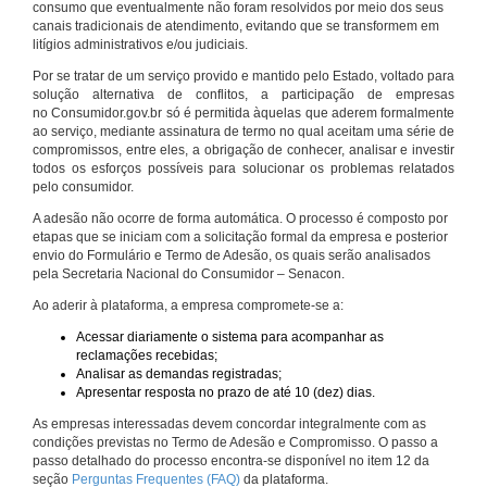
consumo que eventualmente não foram resolvidos por meio dos seus
canais tradicionais de atendimento, evitando que se transformem em
litígios administrativos e/ou judiciais.
Por se tratar de um serviço provido e mantido pelo Estado, voltado para
solução alternativa de conflitos, a participação de empresas
no Consumidor.gov.br só é permitida àquelas que aderem formalmente
ao serviço, mediante assinatura de termo no qual aceitam uma série de
compromissos, entre eles, a obrigação de conhecer, analisar e investir
todos os esforços possíveis para solucionar os problemas relatados
pelo consumidor.
A adesão não ocorre de forma automática. O processo é composto por
etapas que se iniciam com a solicitação formal da empresa e posterior
envio do Formulário e Termo de Adesão, os quais serão analisados
pela Secretaria Nacional do Consumidor – Senacon.
Ao aderir à plataforma, a empresa compromete-se a:
Acessar diariamente o sistema para acompanhar as
reclamações recebidas;
Analisar as demandas registradas;
Apresentar resposta no prazo de até 10 (dez) dias.
As empresas interessadas devem concordar integralmente com as
condições previstas no Termo de Adesão e Compromisso. O passo a
passo detalhado do processo encontra-se disponível no item 12 da
seção
Perguntas Frequentes (FAQ)
da plataforma.