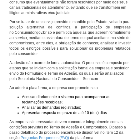
consumo que eventualmente não foram resolvidos por meio dos seus
canais tradicionais de atendimento, evitando que se transformem em
litígios administrativos e/ou judiciais.
Por se tratar de um serviço provido e mantido pelo Estado, voltado para
solução alternativa de conflitos, a participação de empresas
no Consumidor.gov.br só é permitida àquelas que aderem formalmente
ao serviço, mediante assinatura de termo no qual aceitam uma série de
compromissos, entre eles, a obrigação de conhecer, analisar e investir
todos os esforços possíveis para solucionar os problemas relatados
pelo consumidor.
A adesão não ocorre de forma automática. O processo é composto por
etapas que se iniciam com a solicitação formal da empresa e posterior
envio do Formulário e Termo de Adesão, os quais serão analisados
pela Secretaria Nacional do Consumidor – Senacon.
Ao aderir à plataforma, a empresa compromete-se a:
Acessar diariamente o sistema para acompanhar as
reclamações recebidas;
Analisar as demandas registradas;
Apresentar resposta no prazo de até 10 (dez) dias.
As empresas interessadas devem concordar integralmente com as
condições previstas no Termo de Adesão e Compromisso. O passo a
passo detalhado do processo encontra-se disponível no item 12 da
seção
Perguntas Frequentes (FAQ)
da plataforma.