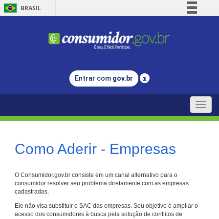
BRASIL
Simplifique!
Comunica BR
Participe
Acesso à informação
Entrar com
gov.br
Legislação
Canais
Toggle
naviga
Como Aderir - Empresas
O Consumidor.gov.br consiste em um canal alternativo para o
consumidor resolver seu problema diretamente com as empresas
cadastradas.
Ele não visa substituir o SAC das empresas. Seu objetivo é ampliar o
acesso dos consumidores à busca pela solução de conflitos de