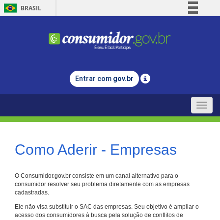
BRASIL
Simplifique!
Comunica BR
Participe
Acesso à informação
Entrar com
gov.br
Legislação
Canais
Toggle
naviga
Como Aderir - Empresas
O Consumidor.gov.br consiste em um canal alternativo para o
consumidor resolver seu problema diretamente com as empresas
cadastradas.
Ele não visa substituir o SAC das empresas. Seu objetivo é ampliar o
acesso dos consumidores à busca pela solução de conflitos de