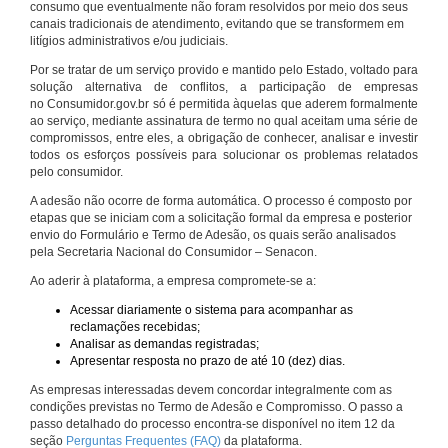
consumo que eventualmente não foram resolvidos por meio dos seus
canais tradicionais de atendimento, evitando que se transformem em
litígios administrativos e/ou judiciais.
Por se tratar de um serviço provido e mantido pelo Estado, voltado para
solução alternativa de conflitos, a participação de empresas
no Consumidor.gov.br só é permitida àquelas que aderem formalmente
ao serviço, mediante assinatura de termo no qual aceitam uma série de
compromissos, entre eles, a obrigação de conhecer, analisar e investir
todos os esforços possíveis para solucionar os problemas relatados
pelo consumidor.
A adesão não ocorre de forma automática. O processo é composto por
etapas que se iniciam com a solicitação formal da empresa e posterior
envio do Formulário e Termo de Adesão, os quais serão analisados
pela Secretaria Nacional do Consumidor – Senacon.
Ao aderir à plataforma, a empresa compromete-se a:
Acessar diariamente o sistema para acompanhar as
reclamações recebidas;
Analisar as demandas registradas;
Apresentar resposta no prazo de até 10 (dez) dias.
As empresas interessadas devem concordar integralmente com as
condições previstas no Termo de Adesão e Compromisso. O passo a
passo detalhado do processo encontra-se disponível no item 12 da
seção
Perguntas Frequentes (FAQ)
da plataforma.