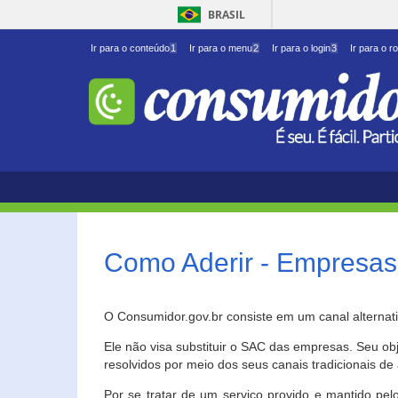
BRASIL
Ir para o conteúdo
1
Ir para o menu
2
Ir para o login
3
Ir para o r
Como Aderir - Empresas
O Consumidor.gov.br consiste em um canal alternat
Ele não visa substituir o SAC das empresas. Seu o
resolvidos por meio dos seus canais tradicionais de 
Por se tratar de um serviço provido e mantido pelo