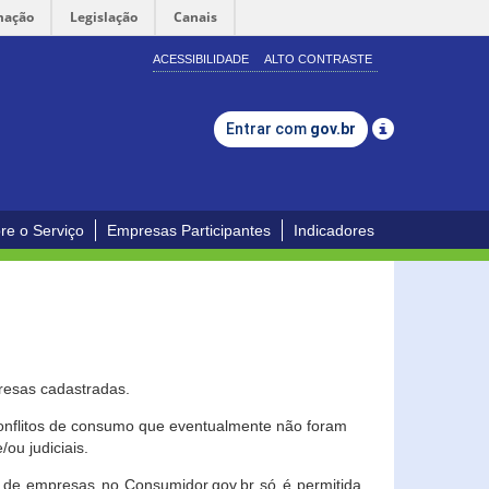
mação
Legislação
Canais
ACESSIBILIDADE
ALTO CONTRASTE
Entrar com
gov.br
re o Serviço
Empresas Participantes
Indicadores
resas cadastradas.
conflitos de consumo que eventualmente não foram
ou judiciais.
ção de empresas no Consumidor.gov.br só é permitida