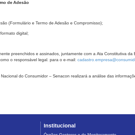
rmo de Adesão
são (Formulário e Termo de Adesão e Compromisso);
ormato digital;
ente preenchidos e assinados, juntamente com a Ata Constitutiva da 
omo o responsável legal. para o e-mail:
cadastro.empresa@consumido
Nacional do Consumidor – Senacon realizará a análise das informaçõe
Institucional
Órgãos Gestores e de Monitoramento