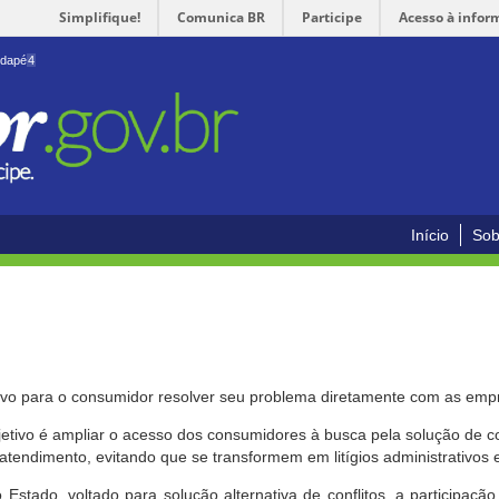
Simplifique!
Comunica BR
Participe
Acesso à infor
odapé
4
Início
Sob
ivo para o consumidor resolver seu problema diretamente com as emp
bjetivo é ampliar o acesso dos consumidores à busca pela solução de 
atendimento, evitando que se transformem em litígios administrativos e/
 Estado, voltado para solução alternativa de conflitos, a participa