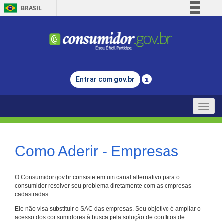
BRASIL
Simplifique!
Comunica BR
Participe
Acesso à informação
Entrar com
gov.br
Legislação
Canais
Toggle
naviga
Como Aderir - Empresas
O Consumidor.gov.br consiste em um canal alternativo para o
consumidor resolver seu problema diretamente com as empresas
cadastradas.
Ele não visa substituir o SAC das empresas. Seu objetivo é ampliar o
acesso dos consumidores à busca pela solução de conflitos de