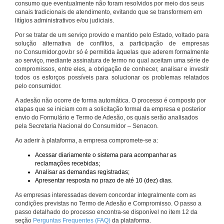
consumo que eventualmente não foram resolvidos por meio dos seus
canais tradicionais de atendimento, evitando que se transformem em
litígios administrativos e/ou judiciais.
Por se tratar de um serviço provido e mantido pelo Estado, voltado para
solução alternativa de conflitos, a participação de empresas
no Consumidor.gov.br só é permitida àquelas que aderem formalmente
ao serviço, mediante assinatura de termo no qual aceitam uma série de
compromissos, entre eles, a obrigação de conhecer, analisar e investir
todos os esforços possíveis para solucionar os problemas relatados
pelo consumidor.
A adesão não ocorre de forma automática. O processo é composto por
etapas que se iniciam com a solicitação formal da empresa e posterior
envio do Formulário e Termo de Adesão, os quais serão analisados
pela Secretaria Nacional do Consumidor – Senacon.
Ao aderir à plataforma, a empresa compromete-se a:
Acessar diariamente o sistema para acompanhar as
reclamações recebidas;
Analisar as demandas registradas;
Apresentar resposta no prazo de até 10 (dez) dias.
As empresas interessadas devem concordar integralmente com as
condições previstas no Termo de Adesão e Compromisso. O passo a
passo detalhado do processo encontra-se disponível no item 12 da
seção
Perguntas Frequentes (FAQ)
da plataforma.