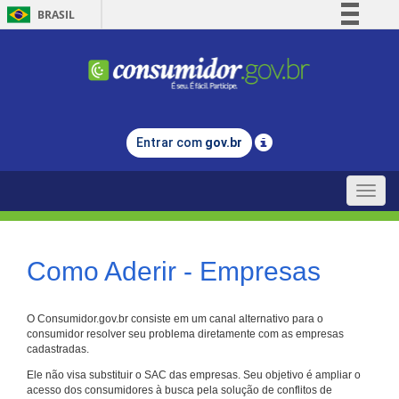
BRASIL
Simplifique!
Comunica BR
Participe
Acesso à informação
Entrar com
gov.br
Legislação
Canais
Toggle
naviga
Como Aderir - Empresas
O Consumidor.gov.br consiste em um canal alternativo para o
consumidor resolver seu problema diretamente com as empresas
cadastradas.
Ele não visa substituir o SAC das empresas. Seu objetivo é ampliar o
acesso dos consumidores à busca pela solução de conflitos de