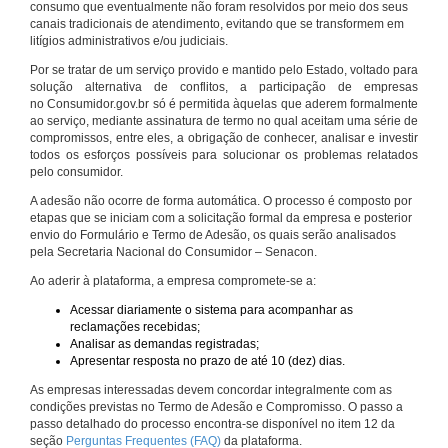
consumo que eventualmente não foram resolvidos por meio dos seus
canais tradicionais de atendimento, evitando que se transformem em
litígios administrativos e/ou judiciais.
Por se tratar de um serviço provido e mantido pelo Estado, voltado para
solução alternativa de conflitos, a participação de empresas
no Consumidor.gov.br só é permitida àquelas que aderem formalmente
ao serviço, mediante assinatura de termo no qual aceitam uma série de
compromissos, entre eles, a obrigação de conhecer, analisar e investir
todos os esforços possíveis para solucionar os problemas relatados
pelo consumidor.
A adesão não ocorre de forma automática. O processo é composto por
etapas que se iniciam com a solicitação formal da empresa e posterior
envio do Formulário e Termo de Adesão, os quais serão analisados
pela Secretaria Nacional do Consumidor – Senacon.
Ao aderir à plataforma, a empresa compromete-se a:
Acessar diariamente o sistema para acompanhar as
reclamações recebidas;
Analisar as demandas registradas;
Apresentar resposta no prazo de até 10 (dez) dias.
As empresas interessadas devem concordar integralmente com as
condições previstas no Termo de Adesão e Compromisso. O passo a
passo detalhado do processo encontra-se disponível no item 12 da
seção
Perguntas Frequentes (FAQ)
da plataforma.