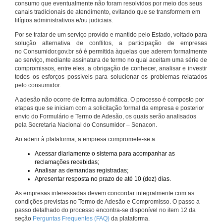
consumo que eventualmente não foram resolvidos por meio dos seus
canais tradicionais de atendimento, evitando que se transformem em
litígios administrativos e/ou judiciais.
Por se tratar de um serviço provido e mantido pelo Estado, voltado para
solução alternativa de conflitos, a participação de empresas
no Consumidor.gov.br só é permitida àquelas que aderem formalmente
ao serviço, mediante assinatura de termo no qual aceitam uma série de
compromissos, entre eles, a obrigação de conhecer, analisar e investir
todos os esforços possíveis para solucionar os problemas relatados
pelo consumidor.
A adesão não ocorre de forma automática. O processo é composto por
etapas que se iniciam com a solicitação formal da empresa e posterior
envio do Formulário e Termo de Adesão, os quais serão analisados
pela Secretaria Nacional do Consumidor – Senacon.
Ao aderir à plataforma, a empresa compromete-se a:
Acessar diariamente o sistema para acompanhar as
reclamações recebidas;
Analisar as demandas registradas;
Apresentar resposta no prazo de até 10 (dez) dias.
As empresas interessadas devem concordar integralmente com as
condições previstas no Termo de Adesão e Compromisso. O passo a
passo detalhado do processo encontra-se disponível no item 12 da
seção
Perguntas Frequentes (FAQ)
da plataforma.