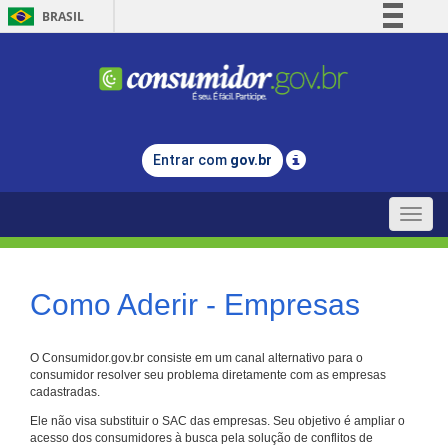
BRASIL
Simplifique!
Comunica BR
Participe
Acesso à informação
Entrar com
gov.br
Legislação
Canais
Toggle
naviga
Como Aderir - Empresas
O Consumidor.gov.br consiste em um canal alternativo para o
consumidor resolver seu problema diretamente com as empresas
cadastradas.
Ele não visa substituir o SAC das empresas. Seu objetivo é ampliar o
acesso dos consumidores à busca pela solução de conflitos de