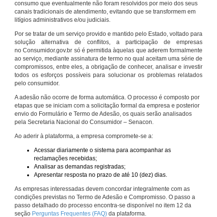
consumo que eventualmente não foram resolvidos por meio dos seus
canais tradicionais de atendimento, evitando que se transformem em
litígios administrativos e/ou judiciais.
Por se tratar de um serviço provido e mantido pelo Estado, voltado para
solução alternativa de conflitos, a participação de empresas
no Consumidor.gov.br só é permitida àquelas que aderem formalmente
ao serviço, mediante assinatura de termo no qual aceitam uma série de
compromissos, entre eles, a obrigação de conhecer, analisar e investir
todos os esforços possíveis para solucionar os problemas relatados
pelo consumidor.
A adesão não ocorre de forma automática. O processo é composto por
etapas que se iniciam com a solicitação formal da empresa e posterior
envio do Formulário e Termo de Adesão, os quais serão analisados
pela Secretaria Nacional do Consumidor – Senacon.
Ao aderir à plataforma, a empresa compromete-se a:
Acessar diariamente o sistema para acompanhar as
reclamações recebidas;
Analisar as demandas registradas;
Apresentar resposta no prazo de até 10 (dez) dias.
As empresas interessadas devem concordar integralmente com as
condições previstas no Termo de Adesão e Compromisso. O passo a
passo detalhado do processo encontra-se disponível no item 12 da
seção
Perguntas Frequentes (FAQ)
da plataforma.