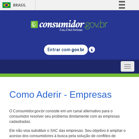
BRASIL
Simplifique!
Comunica BR
Participe
Acesso à informação
Entrar com
gov.br
Legislação
Canais
Toggle
naviga
Como Aderir - Empresas
O Consumidor.gov.br consiste em um canal alternativo para o
consumidor resolver seu problema diretamente com as empresas
cadastradas.
Ele não visa substituir o SAC das empresas. Seu objetivo é ampliar o
acesso dos consumidores à busca pela solução de conflitos de