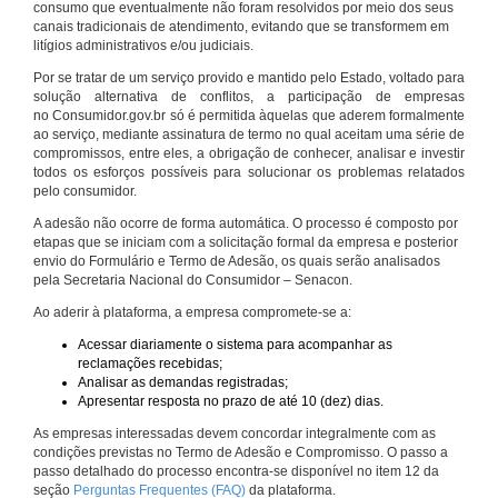
consumo que eventualmente não foram resolvidos por meio dos seus
canais tradicionais de atendimento, evitando que se transformem em
litígios administrativos e/ou judiciais.
Por se tratar de um serviço provido e mantido pelo Estado, voltado para
solução alternativa de conflitos, a participação de empresas
no Consumidor.gov.br só é permitida àquelas que aderem formalmente
ao serviço, mediante assinatura de termo no qual aceitam uma série de
compromissos, entre eles, a obrigação de conhecer, analisar e investir
todos os esforços possíveis para solucionar os problemas relatados
pelo consumidor.
A adesão não ocorre de forma automática. O processo é composto por
etapas que se iniciam com a solicitação formal da empresa e posterior
envio do Formulário e Termo de Adesão, os quais serão analisados
pela Secretaria Nacional do Consumidor – Senacon.
Ao aderir à plataforma, a empresa compromete-se a:
Acessar diariamente o sistema para acompanhar as
reclamações recebidas;
Analisar as demandas registradas;
Apresentar resposta no prazo de até 10 (dez) dias.
As empresas interessadas devem concordar integralmente com as
condições previstas no Termo de Adesão e Compromisso. O passo a
passo detalhado do processo encontra-se disponível no item 12 da
seção
Perguntas Frequentes (FAQ)
da plataforma.