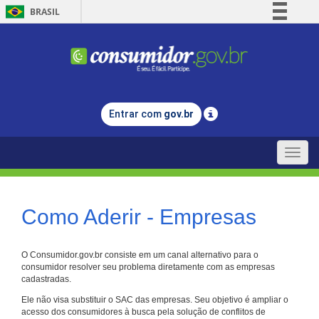
BRASIL
Simplifique!
Comunica BR
Participe
Acesso à informação
Entrar com
gov.br
Legislação
Canais
Toggle
naviga
Como Aderir - Empresas
O Consumidor.gov.br consiste em um canal alternativo para o
consumidor resolver seu problema diretamente com as empresas
cadastradas.
Ele não visa substituir o SAC das empresas. Seu objetivo é ampliar o
acesso dos consumidores à busca pela solução de conflitos de