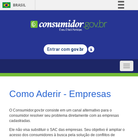
BRASIL
Simplifique!
Comunica BR
Participe
Acesso à informação
Entrar com
gov.br
Legislação
Canais
Toggle
naviga
Como Aderir - Empresas
O Consumidor.gov.br consiste em um canal alternativo para o
consumidor resolver seu problema diretamente com as empresas
cadastradas.
Ele não visa substituir o SAC das empresas. Seu objetivo é ampliar o
acesso dos consumidores à busca pela solução de conflitos de