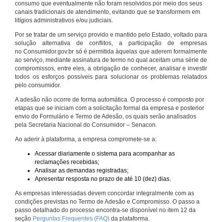
consumo que eventualmente não foram resolvidos por meio dos seus
canais tradicionais de atendimento, evitando que se transformem em
litígios administrativos e/ou judiciais.
Por se tratar de um serviço provido e mantido pelo Estado, voltado para
solução alternativa de conflitos, a participação de empresas
no Consumidor.gov.br só é permitida àquelas que aderem formalmente
ao serviço, mediante assinatura de termo no qual aceitam uma série de
compromissos, entre eles, a obrigação de conhecer, analisar e investir
todos os esforços possíveis para solucionar os problemas relatados
pelo consumidor.
A adesão não ocorre de forma automática. O processo é composto por
etapas que se iniciam com a solicitação formal da empresa e posterior
envio do Formulário e Termo de Adesão, os quais serão analisados
pela Secretaria Nacional do Consumidor – Senacon.
Ao aderir à plataforma, a empresa compromete-se a:
Acessar diariamente o sistema para acompanhar as
reclamações recebidas;
Analisar as demandas registradas;
Apresentar resposta no prazo de até 10 (dez) dias.
As empresas interessadas devem concordar integralmente com as
condições previstas no Termo de Adesão e Compromisso. O passo a
passo detalhado do processo encontra-se disponível no item 12 da
seção
Perguntas Frequentes (FAQ)
da plataforma.