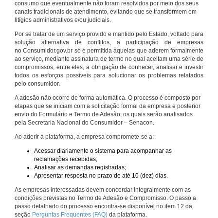
consumo que eventualmente não foram resolvidos por meio dos seus
canais tradicionais de atendimento, evitando que se transformem em
litígios administrativos e/ou judiciais.
Por se tratar de um serviço provido e mantido pelo Estado, voltado para
solução alternativa de conflitos, a participação de empresas
no Consumidor.gov.br só é permitida àquelas que aderem formalmente
ao serviço, mediante assinatura de termo no qual aceitam uma série de
compromissos, entre eles, a obrigação de conhecer, analisar e investir
todos os esforços possíveis para solucionar os problemas relatados
pelo consumidor.
A adesão não ocorre de forma automática. O processo é composto por
etapas que se iniciam com a solicitação formal da empresa e posterior
envio do Formulário e Termo de Adesão, os quais serão analisados
pela Secretaria Nacional do Consumidor – Senacon.
Ao aderir à plataforma, a empresa compromete-se a:
Acessar diariamente o sistema para acompanhar as
reclamações recebidas;
Analisar as demandas registradas;
Apresentar resposta no prazo de até 10 (dez) dias.
As empresas interessadas devem concordar integralmente com as
condições previstas no Termo de Adesão e Compromisso. O passo a
passo detalhado do processo encontra-se disponível no item 12 da
seção
Perguntas Frequentes (FAQ)
da plataforma.