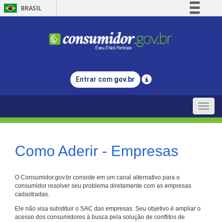
BRASIL
Simplifique!
Comunica BR
Participe
Acesso à informação
Entrar com
gov.br
Legislação
Canais
Toggle
naviga
Como Aderir - Empresas
O Consumidor.gov.br consiste em um canal alternativo para o
consumidor resolver seu problema diretamente com as empresas
cadastradas.
Ele não visa substituir o SAC das empresas. Seu objetivo é ampliar o
acesso dos consumidores à busca pela solução de conflitos de